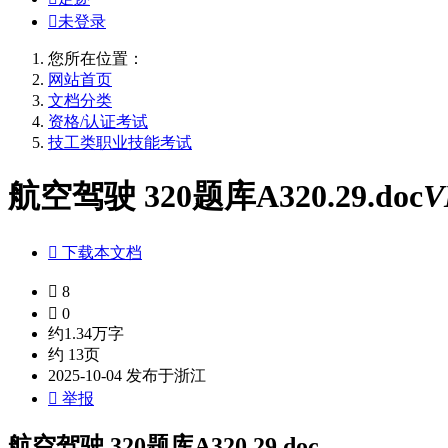

未登录
您所在位置：
网站首页
文档分类
资格/认证考试
技工类职业技能考试
航空驾驶 320题库A320.29.doc
V

下载本文档

8

0
约1.34万字
约 13页
2025-10-04 发布于浙江

举报
航空驾驶 320题库A320.29.doc