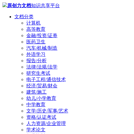
原创力文档
知识共享平台
文档分类
计算机
高等教育
金融/投资/证券
医药卫生
汽车/机械/制造
外语学习
报告/分析
法律/法规/法学
研究生考试
电子工程/通信技术
经济/贸易/财会
建筑/施工
幼儿/小学教育
中学教育
文学/历史/军事/艺术
资格/认证考试
人力资源/企业管理
学术论文