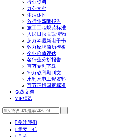
行业资料
办公文档
生活休闲
各行业薪酬报告
施工工程规范标准
人民日报党政读物
超万本最新电子书
数万应聘简历模板
企业价值评估
各行业分析报告
百万专利下载
50万教育期刊文
水利水电工程资料
百万正版国家标准
免费文档
VIP精选


关注我们

我要上传

足迹