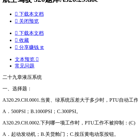

下载本文档

关闭预览

下载本文档

收藏

分享赚钱
奖
文本预览

常见问题
二十九章液压系统
一、选择题：
A320.29.CH.0001.当黄、绿系统压差大于多少时，PTU自动工作
A．500PSI；B.1000PSI；C.300PSI。
A320.29.CH.0002.下列哪一项工作时，PTU工作不被抑制：(C)
A．起动发动机；B.关货舱门；C.按压黄电动泵按钮。