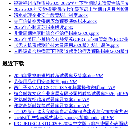
福建福州市联盟校2025-2026学年下学期期末适应性练习
2025-2026年安徽省芜湖市七年级英语上学期11月月考检测
污水处理企业安全教育培训制度.docx
寺庙信徒突发疾病应急预案演练脚本.docx
2026年心肺复苏指南解读.pptx
儿童周期性呕吐综合征治疗指南(2026).pptx
2025年美国心脏协会心肺复苏(CPR)与心血管急救(ECC)指南
《无人机遥感测绘技术及应用2026版》培训课件.pptx
人呼吸道合胞病毒下呼吸道感染治疗及预防指南(2024版)解读
最近下载
2026年常熟融媒招聘考试题库及答案.doc
VIP
劳保用品使用安全教育.pptx
VIP
西门子SINAMICS G120XA变频器操作说明.pdf
VIP
桓台融媒文化产业发展有限公司招聘笔试题库2026.pdf
VI
常熟融媒招聘考试题库及答案.doc
VIP
潍坊高新融媒笔试题库及答案.doc
VIP
（2025版）临床实验室自动审核程序建设与实施专家共识PPT
socbist用户指南模式其他synopsys帮助mode.pdf
VIP
IPC_JEDEC J-STD-020F-2024 中文版（非气密固态