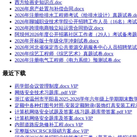
西方绘画史知识点.doc
2026年房产处置与补偿合同.docx
2026年注册给排水工程师考试《给排水设计》真题试卷.do
2026年聊城职业技术学院公开招聘工作人员（16名）考试
2026年跨境电商独立站运营合同协议.docx
阿坝州2026年度公开招募社区工作者（29人）考试备考题库
2026年开标版十年级化学冲刺试卷.docx
2026年河北省保定市公共资源交易服务中心人员招聘笔试备
2026年综艺工程师《综艺艺术》真题试卷.docx
2026年注册电气工程师《电力系统》预测试卷.doc
最近下载
药学部会议管理制度.docx
VIP
网络安全技术习题库..pdf
VIP
浙江省温州市平阳县2025-2026学年六年级上学期期末数学试
定额中各种灯图号对照-安装定额附录(装饰灯具安装工程示意
计算机网络安全试题及答案-练习题-题库带答案.pdf
VIP
计算机网络安全题库及答案.docx
VIP
内部道路应急修补工程.docx
VIP
完整版SNCRSCR脱硝方案.doc
VIP