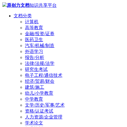
原创力文档
知识共享平台
文档分类
计算机
高等教育
金融/投资/证券
医药卫生
汽车/机械/制造
外语学习
报告/分析
法律/法规/法学
研究生考试
电子工程/通信技术
经济/贸易/财会
建筑/施工
幼儿/小学教育
中学教育
文学/历史/军事/艺术
资格/认证考试
人力资源/企业管理
学术论文