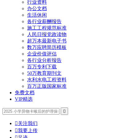
行业资料
办公文档
生活休闲
各行业薪酬报告
施工工程规范标准
人民日报党政读物
超万本最新电子书
数万应聘简历模板
企业价值评估
各行业分析报告
百万专利下载
50万教育期刊文
水利水电工程资料
百万正版国家标准
免费文档
VIP精选


关注我们

我要上传

足迹