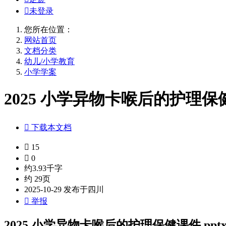

未登录
您所在位置：
网站首页
文档分类
幼儿/小学教育
小学学案
2025 小学异物卡喉后的护理保健

下载本文档

15

0
约3.93千字
约 29页
2025-10-29 发布于四川

举报
2025 小学异物卡喉后的护理保健课件.ppt