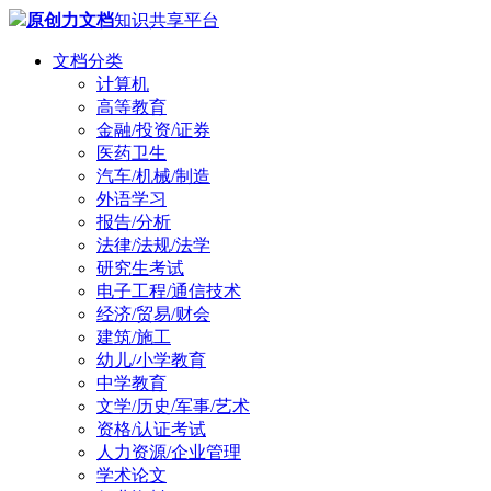
原创力文档
知识共享平台
文档分类
计算机
高等教育
金融/投资/证券
医药卫生
汽车/机械/制造
外语学习
报告/分析
法律/法规/法学
研究生考试
电子工程/通信技术
经济/贸易/财会
建筑/施工
幼儿/小学教育
中学教育
文学/历史/军事/艺术
资格/认证考试
人力资源/企业管理
学术论文