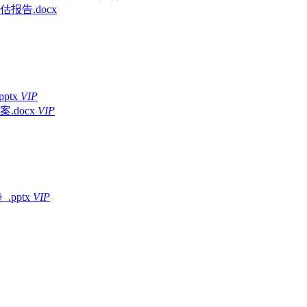
报告.docx
ptx
VIP
docx
VIP
.pptx
VIP