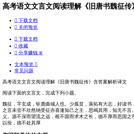
高考语文文言文阅读理解《旧唐书魏征传》含

下载文档

关闭预览

下载文档

收藏

分享赚钱
奖
文本预览

常见问题
高考语文文言文阅读理解《旧唐书魏征传》含答案解析译文
阅读下面的文言文，完成下列小题。
魏征，字玄成，钜鹿曲城人也。少孤贫，落拓有大志，好读书
之言未尝不欣然纳受征亦喜逢知己之主，思竭其用，知无不言
义。源不深而望流之远，根不固而求木之长，德不厚而思国之
以俭，德不处其厚