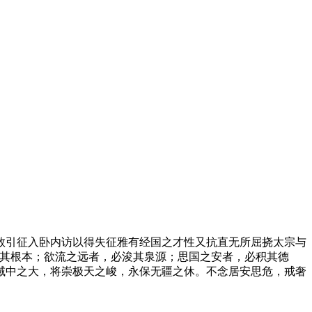
数引征入卧内访以得失征雅有经国之才性又抗直无所屈挠太宗与
固其根本；欲流之远者，必浚其泉源；思国之安者，必积其德
域中之大，将崇极天之峻，永保无疆之休。不念居安思危，戒奢