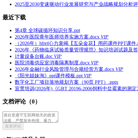
2025至2030变速驱动行业发展研究与产业战略规划分析评估
最近下载
第4章 全球碳循环知识分享.ppt
2026年医院青年医师培养实施方案.docx
VIP
（2026年）hfref心力衰竭【五朵金花】用药课件PPT课件.p
2026年《药物临床试验质量管理规范》知识培训试题及答案.
计量设备台账.doc
VIP
医院消毒供应室消毒隔离制度.docx
VIP
2026年金融行业风险管理与合规经营方案.docx
VIP
《阳光姐妹淘》ppt课件模板.ppt
VIP
数字化工厂项目落地规划方案（90页 PPT）.pptx
宣贯培训(2026年)《GBT 20196-2006饲料中盐霉素的测定》
文档评论（0）
发表评论