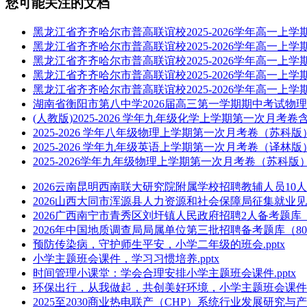
您可能关注的文档
黑龙江省齐齐哈尔市普高联谊校2025-2026学年高一上学期
黑龙江省齐齐哈尔市普高联谊校2025-2026学年高一上学期
黑龙江省齐齐哈尔市普高联谊校2025-2026学年高一上学期
黑龙江省齐齐哈尔市普高联谊校2025-2026学年高一上学期
黑龙江省齐齐哈尔市普高联谊校2025-2026学年高一上学期
湖南省衡阳市第八中学2026届高三第一学期期中考试物理试
(人教版)2025-2026 学年九年级化学上学期第一次月考卷含答
2025-2026 学年八年级物理上学期第一次月考卷（苏科版）
2025-2026 学年九年级英语上学期第一次月考卷（译林版）
2025-2026学年九年级物理上学期第一次月考卷（苏科版）含
2026云南昆明西南联大研究院附属学校招聘教辅人员10人
2026山西大同市浑源县人力资源和社会保障局征集就业见
2026广西南宁市青秀区刘圩镇人民政府招聘2人备考题库（
2026年中国地质调查局局属单位第三批招聘备考题库（80
预防传染病，守护师生平安，小学二年级的班会.pptx
小学主题班会课件，学习习惯培养.pptx
时间管理小课堂：学会合理安排小学主题班会课件.pptx
环保出行，从我做起，共创美好环境，小学主题班会课件.p
2025至2030商业热电联产（CHP）系统行业发展研究与产