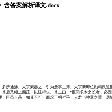
答案解析译文.docx
，多所通涉。太宗素器之，引为詹事主簿。太宗新即位励精政道
。其后又频上四疏，以陈得失。其二曰：“臣闻求木之长者，必
理，臣虽下愚，知其不可，而况于明哲乎！人君当神器之重，居