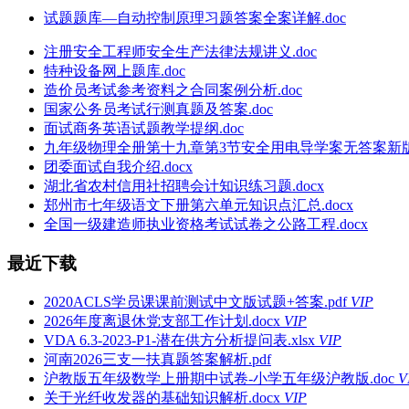
试题题库—自动控制原理习题答案全案详解.doc
注册安全工程师安全生产法律法规讲义.doc
特种设备网上题库.doc
造价员考试参考资料之合同案例分析.doc
国家公务员考试行测真题及答案.doc
面试商务英语试题教学提纲.doc
九年级物理全册第十九章第3节安全用电导学案无答案新版新
团委面试自我介绍.docx
湖北省农村信用社招聘会计知识练习题.docx
郑州市七年级语文下册第六单元知识点汇总.docx
全国一级建造师执业资格考试试卷之公路工程.docx
最近下载
2020ACLS学员课课前测试中文版试题+答案.pdf
VIP
2026年度离退休党支部工作计划.docx
VIP
VDA 6.3-2023-P1-潜在供方分析提问表.xlsx
VIP
河南2026三支一扶真题答案解析.pdf
沪教版五年级数学上册期中试卷-小学五年级沪教版.doc
V
关于光纤收发器的基础知识解析.docx
VIP