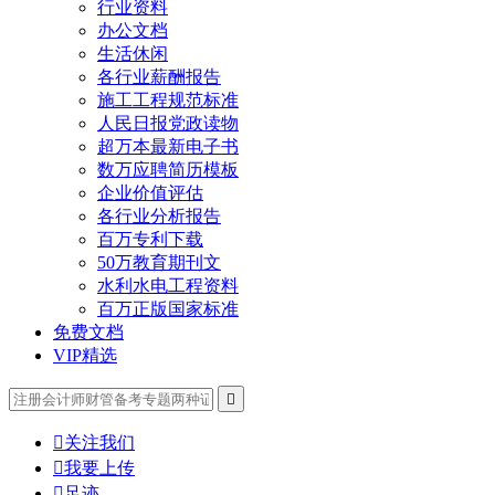
行业资料
办公文档
生活休闲
各行业薪酬报告
施工工程规范标准
人民日报党政读物
超万本最新电子书
数万应聘简历模板
企业价值评估
各行业分析报告
百万专利下载
50万教育期刊文
水利水电工程资料
百万正版国家标准
免费文档
VIP精选


关注我们

我要上传

足迹