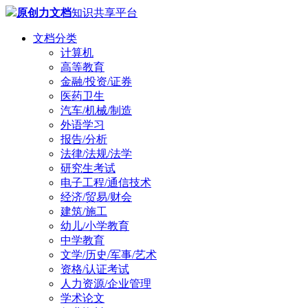
原创力文档
知识共享平台
文档分类
计算机
高等教育
金融/投资/证券
医药卫生
汽车/机械/制造
外语学习
报告/分析
法律/法规/法学
研究生考试
电子工程/通信技术
经济/贸易/财会
建筑/施工
幼儿/小学教育
中学教育
文学/历史/军事/艺术
资格/认证考试
人力资源/企业管理
学术论文