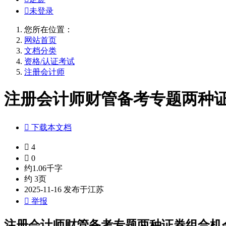

未登录
您所在位置：
网站首页
文档分类
资格/认证考试
注册会计师
注册会计师财管备考专题两种证券

下载本文档

4

0
约1.06千字
约 3页
2025-11-16 发布于江苏

举报
注册会计师财管备考专题两种证券组合机会集