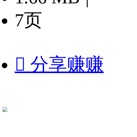
7页

分享赚赚