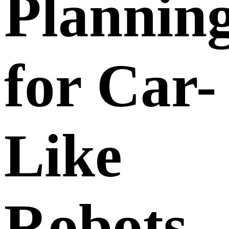
Plannin
for Car-
Like
Robots