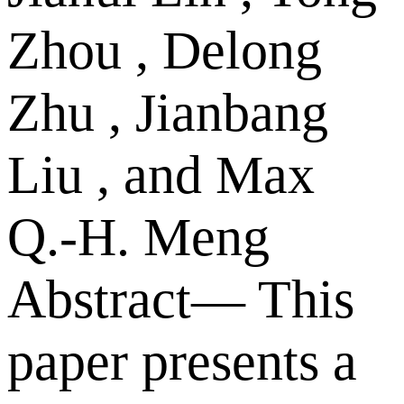
Zhou , Delong
Zhu , Jianbang
Liu , and Max
Q.-H. Meng
Abstract— This
paper presents a