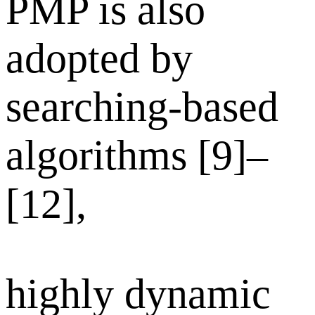
PMP is also
adopted by
searching-based
algorithms [9]–
[12],
highly dynamic