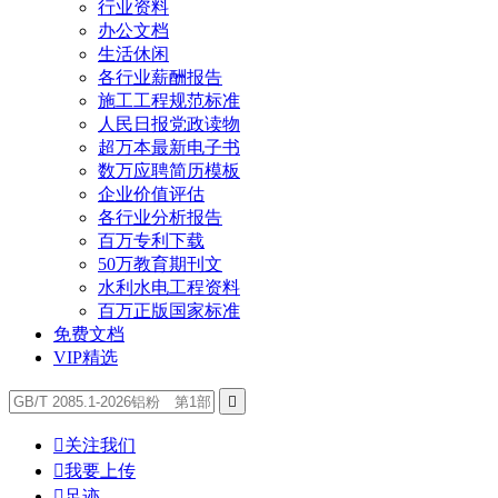
行业资料
办公文档
生活休闲
各行业薪酬报告
施工工程规范标准
人民日报党政读物
超万本最新电子书
数万应聘简历模板
企业价值评估
各行业分析报告
百万专利下载
50万教育期刊文
水利水电工程资料
百万正版国家标准
免费文档
VIP精选


关注我们

我要上传

足迹