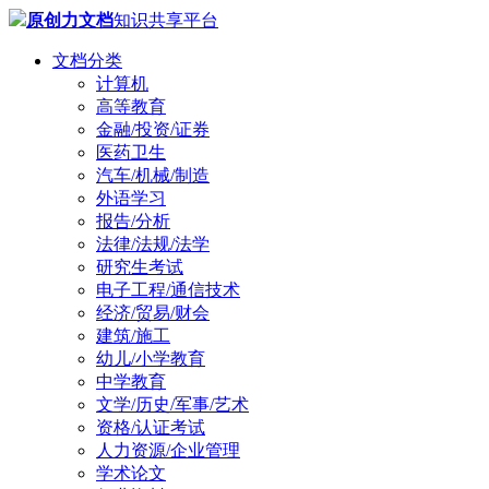
原创力文档
知识共享平台
文档分类
计算机
高等教育
金融/投资/证券
医药卫生
汽车/机械/制造
外语学习
报告/分析
法律/法规/法学
研究生考试
电子工程/通信技术
经济/贸易/财会
建筑/施工
幼儿/小学教育
中学教育
文学/历史/军事/艺术
资格/认证考试
人力资源/企业管理
学术论文