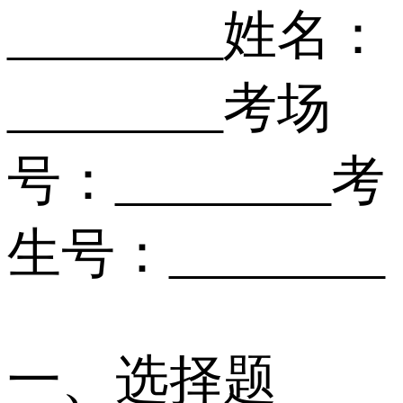
________姓名：
________考场
号：________考
生号：________
一、选择题