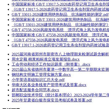
中国国家标准 GB/T 13917.5-2026农药登记用卫生
《GB/T 13917.5-2026农药登记用卫生杀虫剂室内药效
GB/T 33011-2026建筑用绝热制品 抗冻融性能的测定.pdf
中国国家标准 GB/T 33011-2026建筑用绝热制品 抗冻融
《GB/T 33011-2026建筑用绝热制品 抗冻融性能的测定》.
GB/T 47558-2026风能发电系统 漂浮式海上风力发电机
中国国家标准 GB/T 47558-2026风能发电系统 漂浮
《GB/T 47558-2026风能发电系统 漂浮式海上风力发
GB/T 13917.1-2026农药登记用卫生杀虫剂室内药效试
2025届河南省郑州市新密市八上物理期末检测试题含解析.d
用水定额 棉浆粕标准立项发展报告.docx
工会劳动和经济工作知识题库（附答案）.docx
2025届山东省德州市夏津一中数学高一第二学期期末监测试
钢结构文明施工管理实施方案.docx
小学英语基础知识汇总大全.pdf
华南大区各业务线资产管理考试及答案.docx
超市配送服务合同范本.docx
邯郸职业技术学院《统计基本理论》2023-2024学年第二学
2025年甘肃省白银市保安员考核试卷及答案.pdf