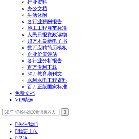
行业资料
办公文档
生活休闲
各行业薪酬报告
施工工程规范标准
人民日报党政读物
超万本最新电子书
数万应聘简历模板
企业价值评估
各行业分析报告
百万专利下载
50万教育期刊文
水利水电工程资料
百万正版国家标准
免费文档
VIP精选


关注我们

我要上传

足迹