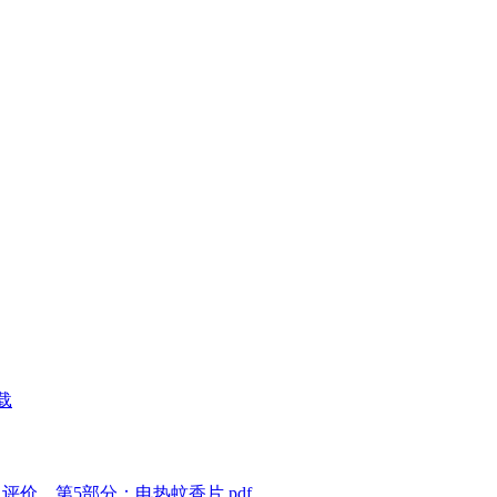
载
验及评价 第5部分：电热蚊香片.pdf