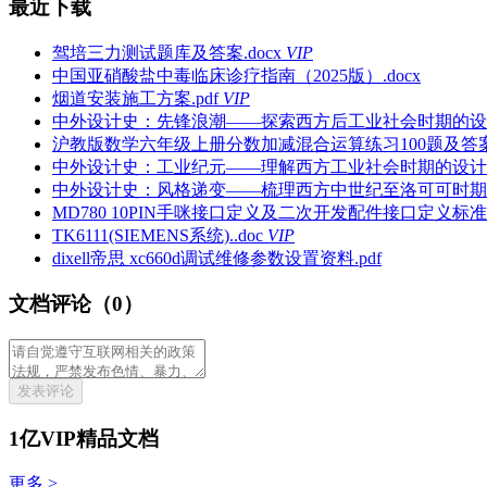
最近下载
驾培三力测试题库及答案.docx
VIP
中国亚硝酸盐中毒临床诊疗指南（2025版）.docx
烟道安装施工方案.pdf
VIP
中外设计史：先锋浪潮——探索西方后工业社会时期的设计PP
沪教版数学六年级上册分数加减混合运算练习100题及答案.
中外设计史：工业纪元——理解西方工业社会时期的设计PPT
中外设计史：风格递变——梳理西方中世纪至洛可可时期的设
MD780 10PIN手咪接口定义及二次开发配件接口定义标准2011
TK6111(SIEMENS系统)..doc
VIP
dixell帝思 xc660d调试维修参数设置资料.pdf
文档评论（0）
发表评论
1亿VIP精品文档
更多 >