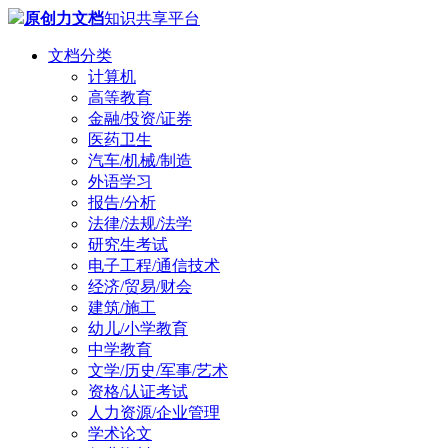
原创力文档
知识共享平台
文档分类
计算机
高等教育
金融/投资/证券
医药卫生
汽车/机械/制造
外语学习
报告/分析
法律/法规/法学
研究生考试
电子工程/通信技术
经济/贸易/财会
建筑/施工
幼儿/小学教育
中学教育
文学/历史/军事/艺术
资格/认证考试
人力资源/企业管理
学术论文