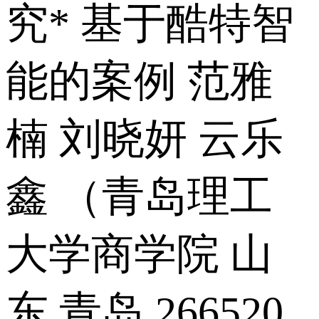
究* 基于酷特智
能的案例 范雅
楠 刘晓妍 云乐
鑫 （青岛理工
大学商学院 山
东 青岛 266520