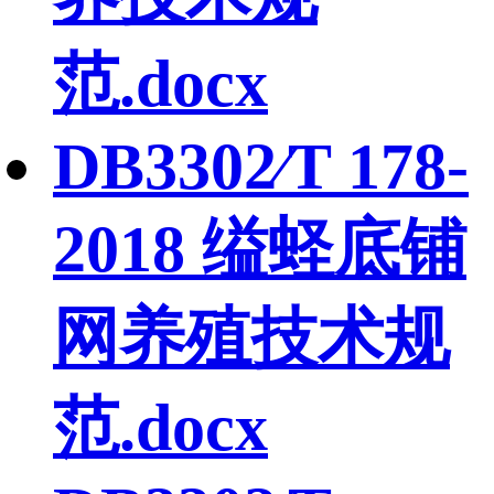
范.docx
DB3302∕T 178-
2018 缢蛏底铺
网养殖技术规
范.docx