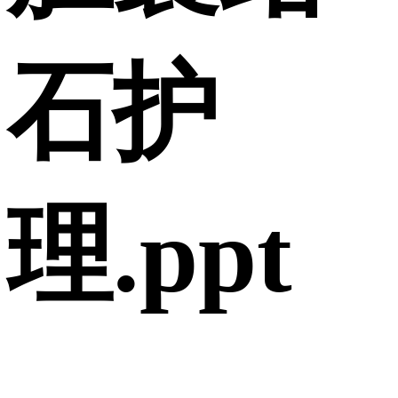
石护
理.ppt