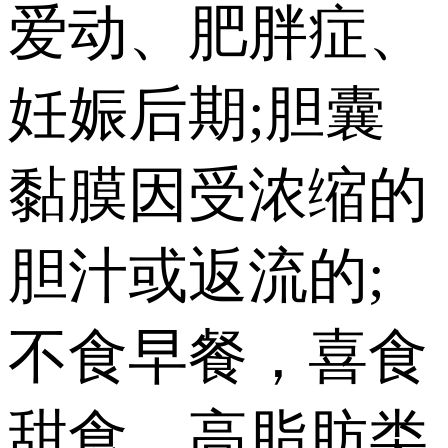
爱动、肥胖症、
妊娠后期;胆囊
黏膜因受浓缩的
胆汁或返流的;
不食早餐，喜食
甜食、高脂肪类