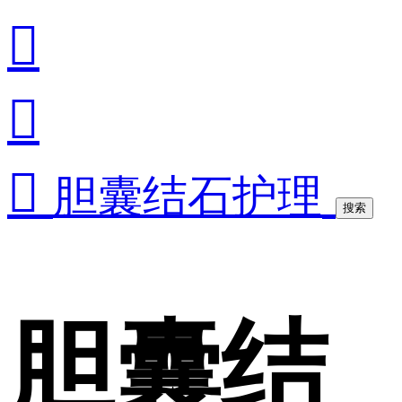



胆囊结石护理
搜索
胆囊结