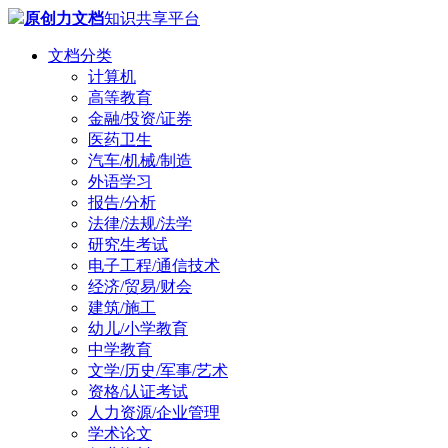
原创力文档
知识共享平台
文档分类
计算机
高等教育
金融/投资/证券
医药卫生
汽车/机械/制造
外语学习
报告/分析
法律/法规/法学
研究生考试
电子工程/通信技术
经济/贸易/财会
建筑/施工
幼儿/小学教育
中学教育
文学/历史/军事/艺术
资格/认证考试
人力资源/企业管理
学术论文