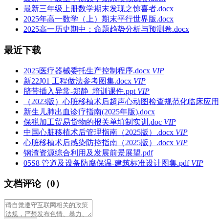
最新三年级上册数学期末发现之惊喜者.docx
2025年高一数学（上）期末平行世界版.docx
2025高一历史期中：命题趋势分析与预测卷.docx
最近下载
2025医疗器械委托生产控制程序.docx
VIP
新22J01 工程做法参考图集.docx
VIP
脐带插入异常-郑静_培训课件.ppt
VIP
（2023版）心脏移植术后超声心动图检查规范化临床应用指南
新生儿肺出血诊疗指南(2025年版).docx
保税加工贸易货物的报关单填制实训.doc
VIP
中国心脏移植术后管理指南（2025版）.docx
VIP
心脏移植术后感染防控指南（2025版）.docx
VIP
钢渣资源综合利用及发展前景展望.pdf
05S8 管道及设备防腐保温-建筑标准设计图集.pdf
VIP
文档评论（0）