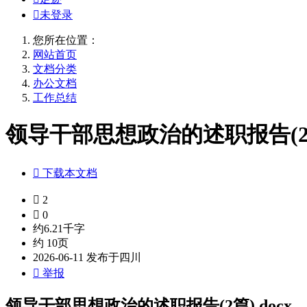

未登录
您所在位置：
网站首页
文档分类
办公文档
工作总结
领导干部思想政治的述职报告(2篇)

下载本文档

2

0
约6.21千字
约 10页
2026-06-11 发布于四川

举报
领导干部思想政治的述职报告(2篇).docx