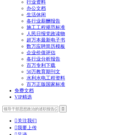
行业资料
办公文档
生活休闲
各行业薪酬报告
施工工程规范标准
人民日报党政读物
超万本最新电子书
数万应聘简历模板
企业价值评估
各行业分析报告
百万专利下载
50万教育期刊文
水利水电工程资料
百万正版国家标准
免费文档
VIP精选


关注我们

我要上传

足迹