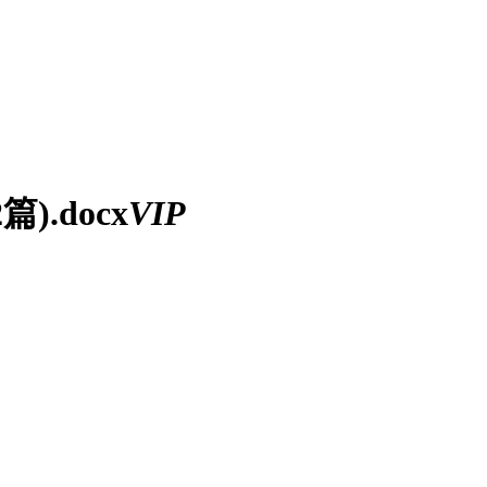
.docx
VIP