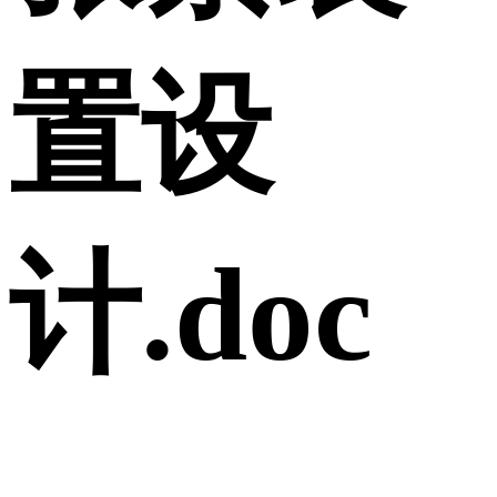
置设
计.doc