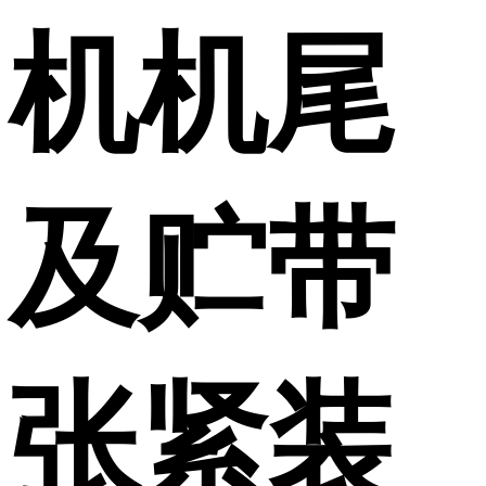
机机尾
及贮带
张紧装