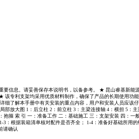
重要信息。请妥善保存本说明书，以备参考。 ★ 昆山睿基新能
★ 该专利支架均采用优质材料制作，确保了产品的长期使用功
您详细了解本手册中有关安装的重点内容，用户和安装人员应该
大图 1：后立柱 2：前立柱 3：主梁连接轴 4：横担 5：主梁 
撑 15：抱箍 索 引 一：准备工作 二：基础施工 三：支架安装 四
； 1-3：根据装箱清单核对配件是否齐全； 1-4：准备好基础所
工前请确认