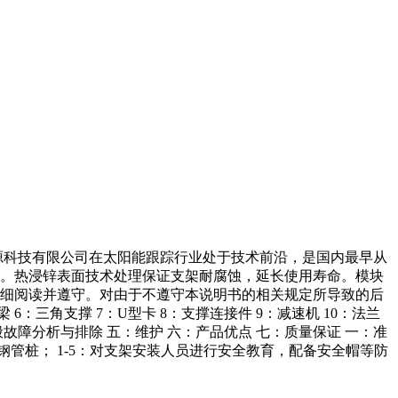
源科技有限公司在太阳能跟踪行业处于技术前沿，是国内最早从
能。热浸锌表面技术处理保证支架耐腐蚀，延长使用寿命。模块
仔细阅读并遵守。对由于不遵守本说明书的相关规定所导致的后
6：三角支撑 7：U型卡 8：支撑连接件 9：减速机 10：法兰
：一般故障分析与排除 五：维护 六：产品优点 七：质量保证 一：准
用的钢管桩； 1-5：对支架安装人员进行安全教育，配备安全帽等防