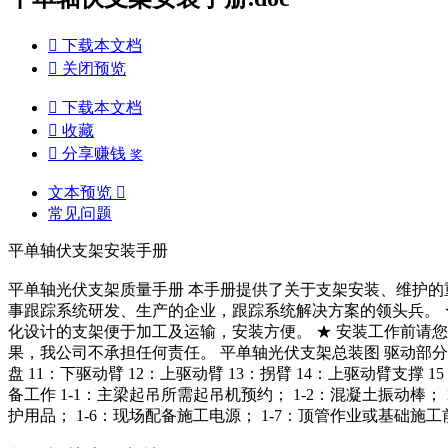

下载本文档

关闭预览

下载本文档

收藏

分享赚钱
奖
文本预览

常见问题
平单轴伏支架安装手册
平单轴光伏支架质量手册 本手册提供了关于支架安装、维护的
事跟踪系统研发、生产的企业，跟踪系统解决方案的领头兵。 
化设计的支架便于加工及运输，安装方便。 ★ 安装工作前请
果，我公司不承担任何责任。 平单轴光伏支架总装图 驱动部分局部放
盘 11：下驱动臂 12：上驱动臂 13：拐臂 14：上驱动臂支
备工作 1-1：主梁起吊所需起吊机预约； 1-2：混凝土振动棒
护用品； 1-6：现场配备施工电源； 1-7：顶管作业或基础施