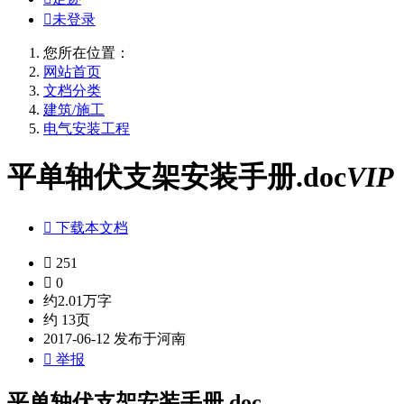

未登录
您所在位置：
网站首页
文档分类
建筑/施工
电气安装工程
平单轴伏支架安装手册.doc
VIP

下载本文档

251

0
约2.01万字
约 13页
2017-06-12 发布于河南

举报
平单轴伏支架安装手册.doc