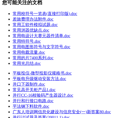
您可能关注的文档
常用校符号一览表(直接打印版).doc
差旅费理办法附件.doc
常用工软件模拟试题.doc
常用浏器优缺点.doc
常用电设计大赛元器件清单.doc
常用特符号.doc
常用电图形符号与文字符号.doc
常用电载流量.doc
常用的片7400系列.doc
常用光总结.doc
平板投仪-微型投影仪规格书.doc
平板电升级驱动安装方法.doc
并口下器制作.doc
常见高开关柜产品1.doc
并行CC-16校验码产生器设计.doc
并行和行接口电路.doc
平法钢下料软件.doc
广东人培训网信息化建设与信息安全(一)新答案80.doc
并行计试题及答案(20011.1).doc