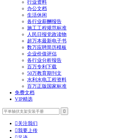
行业资料
办公文档
生活休闲
各行业薪酬报告
施工工程规范标准
人民日报党政读物
超万本最新电子书
数万应聘简历模板
企业价值评估
各行业分析报告
百万专利下载
50万教育期刊文
水利水电工程资料
百万正版国家标准
免费文档
VIP精选


关注我们

我要上传

足迹