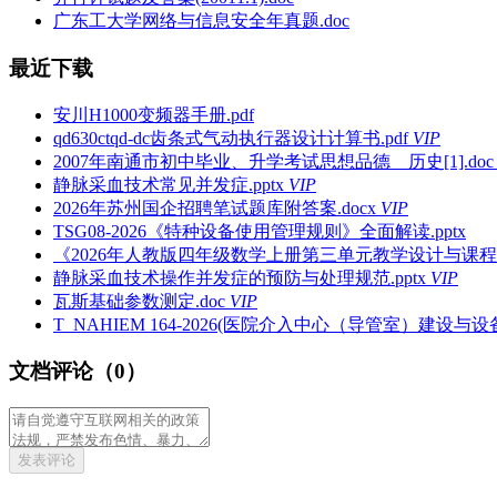
广东工大学网络与信息安全年真题.doc
最近下载
安川H1000变频器手册.pdf
qd630ctqd-dc齿条式气动执行器设计计算书.pdf
VIP
2007年南通市初中毕业、升学考试思想品德__历史[1].doc
静脉采血技术常见并发症.pptx
VIP
2026年苏州国企招聘笔试题库附答案.docx
VIP
TSG08-2026《特种设备使用管理规则》全面解读.pptx
《2026年人教版四年级数学上册第三单元教学设计与课程解
静脉采血技术操作并发症的预防与处理规范.pptx
VIP
瓦斯基础参数测定.doc
VIP
T_NAHIEM 164-2026(医院介入中心（导管室）建设与设备
文档评论（0）
发表评论