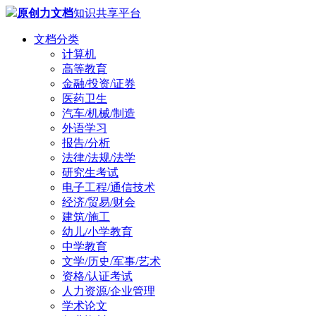
原创力文档
知识共享平台
文档分类
计算机
高等教育
金融/投资/证券
医药卫生
汽车/机械/制造
外语学习
报告/分析
法律/法规/法学
研究生考试
电子工程/通信技术
经济/贸易/财会
建筑/施工
幼儿/小学教育
中学教育
文学/历史/军事/艺术
资格/认证考试
人力资源/企业管理
学术论文