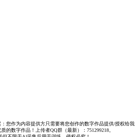
方案：您作为内容提供方只需要将您创作的数字作品提供/授权给我
的数字作品！上传者QQ群（最新）：751299218。
但不限于Al采集后用于训练，侵权必究！