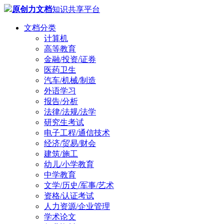
原创力文档
知识共享平台
文档分类
计算机
高等教育
金融/投资/证券
医药卫生
汽车/机械/制造
外语学习
报告/分析
法律/法规/法学
研究生考试
电子工程/通信技术
经济/贸易/财会
建筑/施工
幼儿/小学教育
中学教育
文学/历史/军事/艺术
资格/认证考试
人力资源/企业管理
学术论文