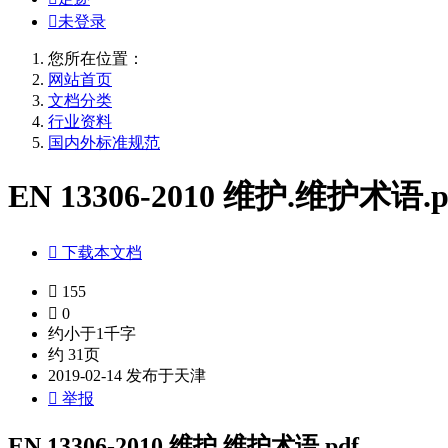

未登录
您所在位置：
网站首页
文档分类
行业资料
国内外标准规范
EN 13306-2010 维护.维护术语.p

下载本文档

155

0
约小于1千字
约 31页
2019-02-14 发布于天津

举报
EN 13306-2010 维护.维护术语.pdf