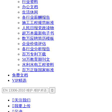
行业资料
办公文档
生活休闲
各行业薪酬报告
施工工程规范标准
人民日报党政读物
超万本最新电子书
数万应聘简历模板
企业价值评估
各行业分析报告
百万专利下载
50万教育期刊文
水利水电工程资料
百万正版国家标准
免费文档
VIP精选


关注我们

我要上传

足迹