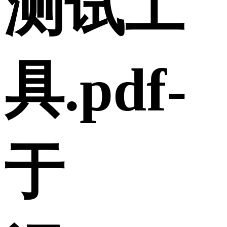
测试工
具.pdf-
于