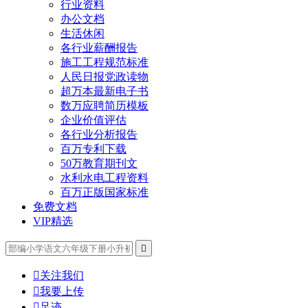
行业资料
办公文档
生活休闲
各行业薪酬报告
施工工程规范标准
人民日报党政读物
超万本最新电子书
数万应聘简历模板
企业价值评估
各行业分析报告
百万专利下载
50万教育期刊文
水利水电工程资料
百万正版国家标准
免费文档
VIP精选


关注我们

我要上传

足迹