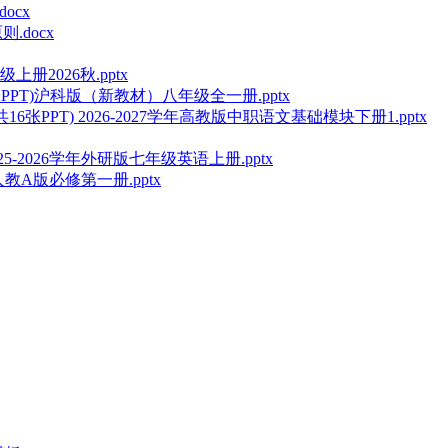
ocx
.docx
2026秋.pptx
PT)沪科版（新教材）八年级全一册.pptx
PT) 2026-2027学年高教版中职语文基础模块下册1.pptx
as课件+2025-2026学年外研版七年级英语上册.pptx
教A版必修第一册.pptx