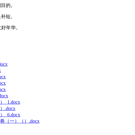
到目的。
长补短。
大好年华。
cx
x
cx
cx
cx
cx
.docx
docx
.docx
一）（）.docx