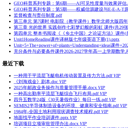
GEO科普系列专题：第6期——AI可见性度量与效果评估.d
GEO科普系列专题：第5期——权威信源建设与E-E-A-T原则
监督检查与责任制度.pdf
第三单元 第7课时 电影院（教学课件）数学北师大版四年级上册
第三章 光的世界 实践创作七彩梦幻般的彩虹 课件(共29张P
第四单元 整本书阅读《《乡土中国》之论证方法》课件(共16张P
Unit1HomeReading课件译林版七年级英语下册(1).pptx
Unit+5+The+power+of+plants+Understanding+ide
充分条件与必要条件课件2026-2027学年高一上学期数学人
最近下载
一种用于平流层飞艇电机传动装置及传力方法.pdf
VIP
《刘海戏金》剧本.doc
VIP
2025年邮政业务操作与质量管理手册.docx
VIP
一种高出勤率平流层飞艇综合飞行布局.pdf
VIP
四升五数学24版《30天暑假作业》每日一练.pdf
VIP
SEMIS2半导体制造设备的环境、健康和安全指南.pdf
VIP
1984年-全国土地利用现状调查技术规程.pdf
VIP
地面找平作业培训课件.pptx
VIP
培训项目立项审批管理办法.docx
VIP