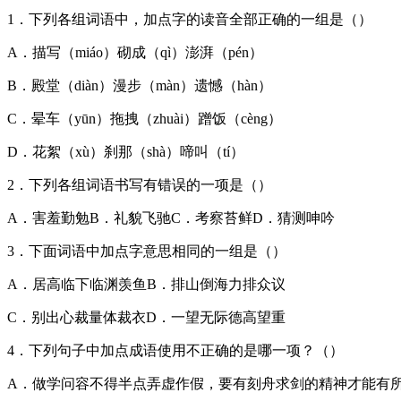
1．下列各组词语中，加点字的读音全部正确的一组是（）
A．描写（miáo）砌成（qì）澎湃（pén）
B．殿堂（diàn）漫步（màn）遗憾（hàn）
C．晕车（yūn）拖拽（zhuài）蹭饭（cèng）
D．花絮（xù）刹那（shà）啼叫（tí）
2．下列各组词语书写有错误的一项是（）
A．害羞勤勉B．礼貌飞驰C．考察苔鲜D．猜测呻吟
3．下面词语中加点字意思相同的一组是（）
A．居高临下临渊羡鱼B．排山倒海力排众议
C．别出心裁量体裁衣D．一望无际德高望重
4．下列句子中加点成语使用不正确的是哪一项？（）
A．做学问容不得半点弄虚作假，要有刻舟求剑的精神才能有