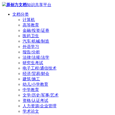
原创力文档
知识共享平台
文档分类
计算机
高等教育
金融/投资/证券
医药卫生
汽车/机械/制造
外语学习
报告/分析
法律/法规/法学
研究生考试
电子工程/通信技术
经济/贸易/财会
建筑/施工
幼儿/小学教育
中学教育
文学/历史/军事/艺术
资格/认证考试
人力资源/企业管理
学术论文