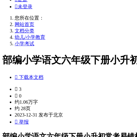

未登录
您所在位置：
网站首页
文档分类
幼儿/小学教育
小学考试
部编小学语文六年级下册小升初常

下载本文档

3

0
约1.06万字
约 28页
2023-12-31 发布于北京

举报
部编小学语文六年级下册小升初常考易错检测