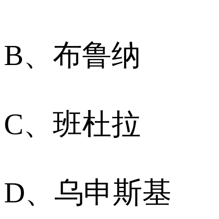
B、布鲁纳
C、班杜拉
D、乌申斯基