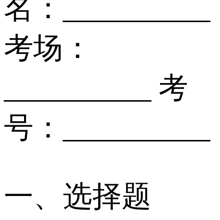
名：__________
考场：
__________ 考
号：__________
一、选择题