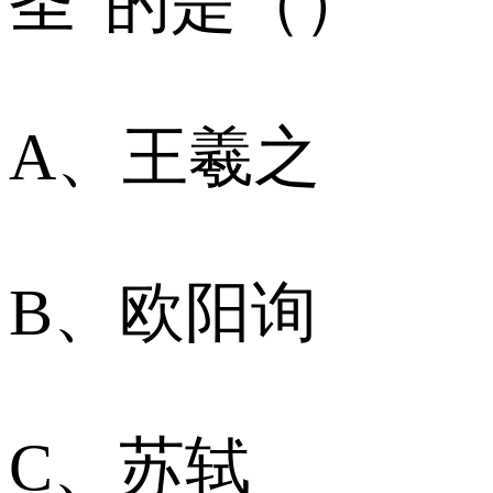
圣”的是（）
A、王羲之
B、欧阳询
C、苏轼