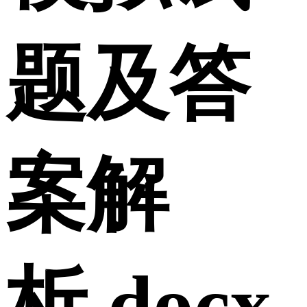
题及答
案解
析.docx