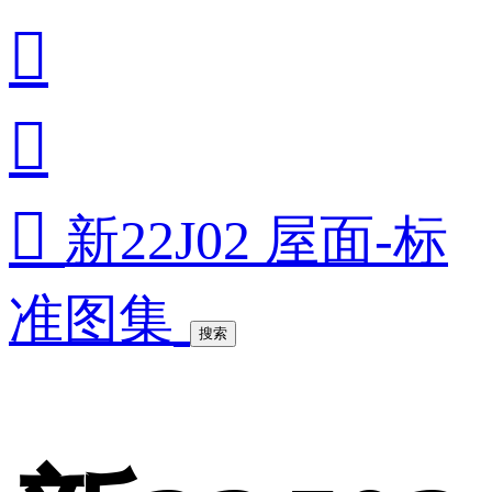



新22J02 屋面-标
准图集
搜索