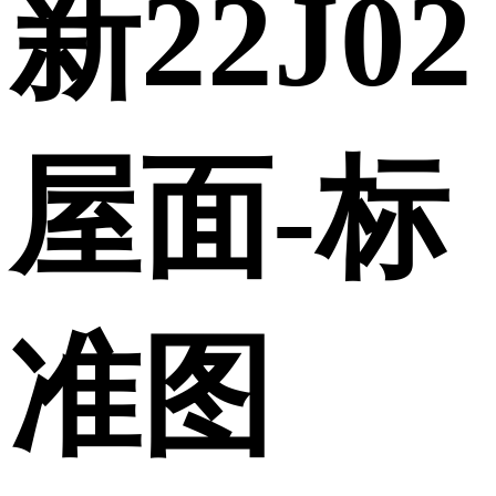
新22J02
屋面-标
准图