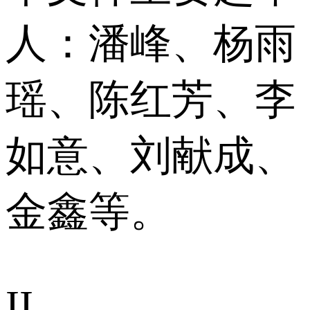
人：潘峰、杨雨
瑶、陈红芳、李
如意、刘献成、
金鑫等。
II