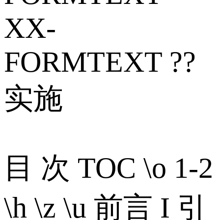
XX-
FORMTEXT ??
实施
目 次 TOC \o 1-2
\h \z \u 前言 I 引