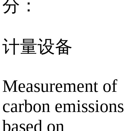
分：
计量设备
Measurement of
carbon emissions
based on