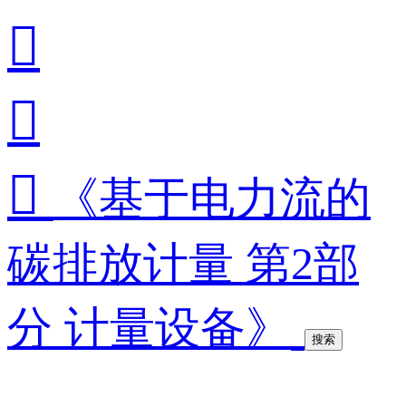



《基于电力流的
碳排放计量 第2部
分 计量设备》
搜索