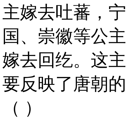
主嫁去吐蕃，宁
国、崇徽等公主
嫁去回纥。这主
要反映了唐朝的
（ ）