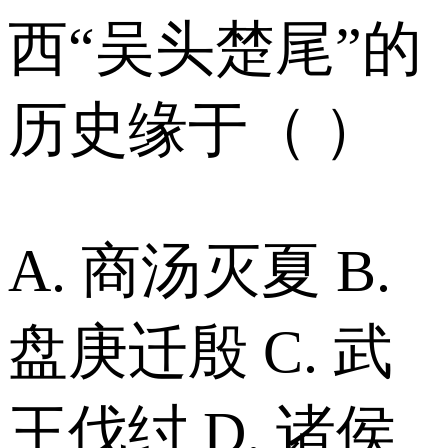
西“吴头楚尾”的
历史缘于（ ）
A. 商汤灭夏 B.
盘庚迁殷 C. 武
王伐纣 D. 诸侯