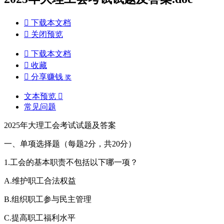

下载本文档

关闭预览

下载本文档

收藏

分享赚钱
奖
文本预览

常见问题
2025年大理工会考试试题及答案
一、单项选择题（每题2分，共20分）
1.工会的基本职责不包括以下哪一项？
A.维护职工合法权益
B.组织职工参与民主管理
C.提高职工福利水平