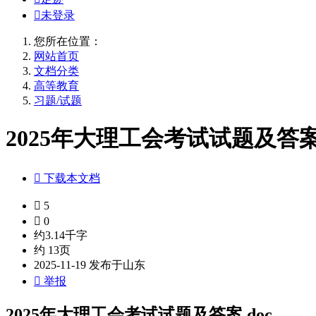

未登录
您所在位置：
网站首页
文档分类
高等教育
习题/试题
2025年大理工会考试试题及答案.

下载本文档

5

0
约3.14千字
约 13页
2025-11-19 发布于山东

举报
2025年大理工会考试试题及答案.doc