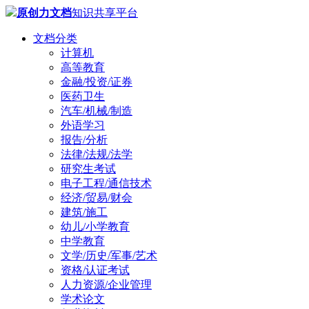
原创力文档
知识共享平台
文档分类
计算机
高等教育
金融/投资/证券
医药卫生
汽车/机械/制造
外语学习
报告/分析
法律/法规/法学
研究生考试
电子工程/通信技术
经济/贸易/财会
建筑/施工
幼儿/小学教育
中学教育
文学/历史/军事/艺术
资格/认证考试
人力资源/企业管理
学术论文