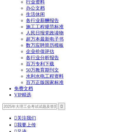
行业资料
办公文档
生活休闲
各行业薪酬报告
施工工程规范标准
人民日报党政读物
超万本最新电子书
数万应聘简历模板
企业价值评估
各行业分析报告
百万专利下载
50万教育期刊文
水利水电工程资料
百万正版国家标准
免费文档
VIP精选


关注我们

我要上传

足迹