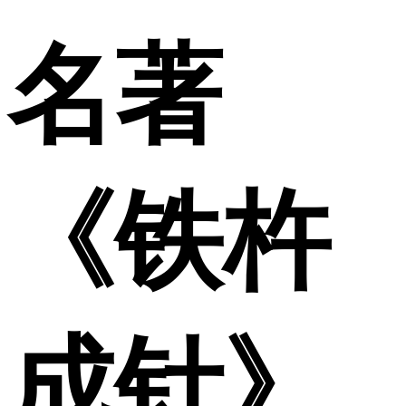
名著
《铁杵
成针》