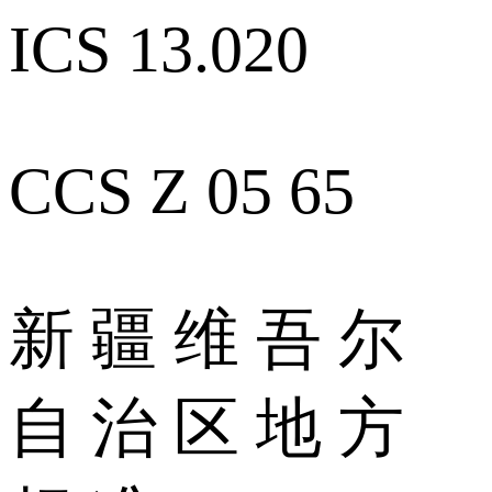
ICS 13.020
CCS Z 05 65
新 疆 维 吾 尔
自 治 区 地 方