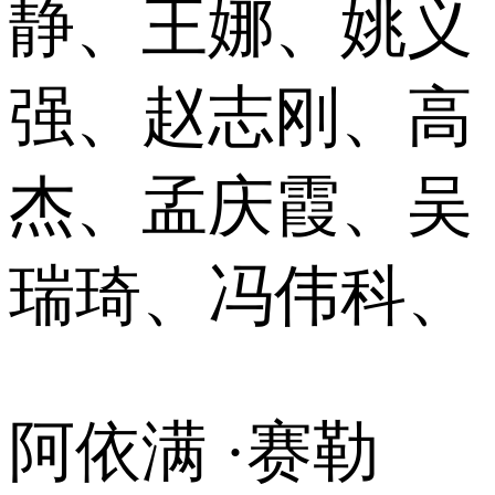
静、王娜、姚义
强、赵志刚、高
杰、孟庆霞、吴
瑞琦、冯伟科、
阿依满 ·赛勒