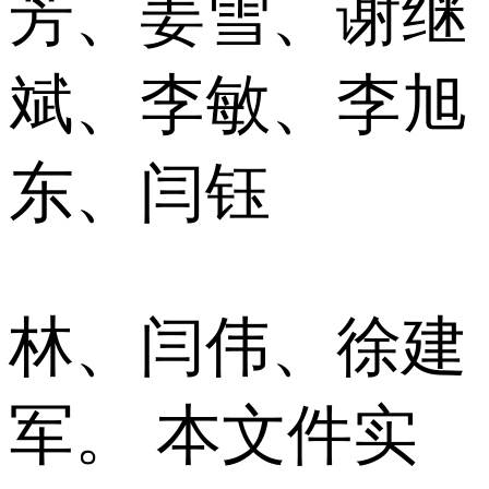
芳、姜雪、谢继
斌、李敏、李旭
东、闫钰
林、闫伟、徐建
军。 本文件实