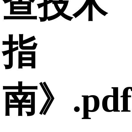
查技术
指
南》.pdf