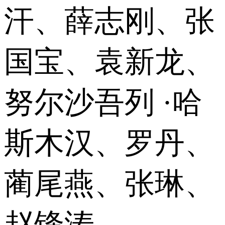
汗、薛志刚、张
国宝、袁新龙、
努尔沙吾列 ·哈
斯木汉、罗丹、
蔺尾燕、张琳、
赵锋涛、