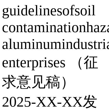
guidelinesofsoil
contaminationhaza
aluminumindustri
enterprises （征
求意见稿）
2025-XX-XX发