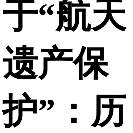
于“航天
遗产保
护”：历