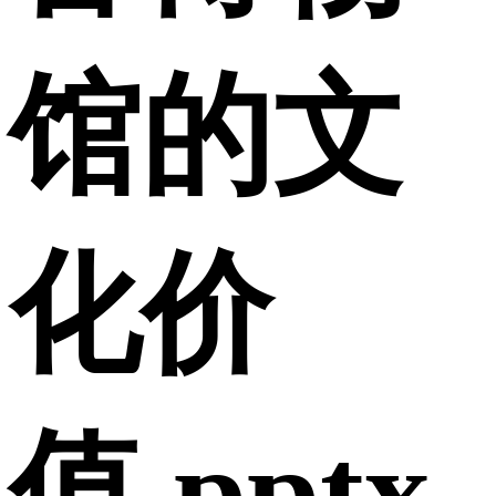
馆的文
化价
值.pptx