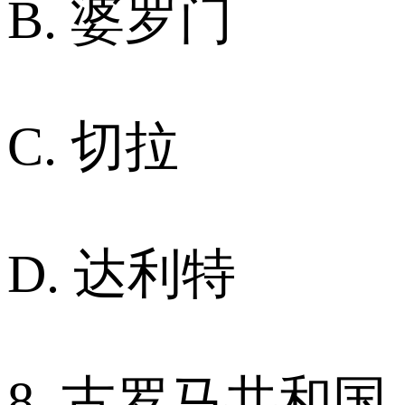
B. 婆罗门
C. 切拉
D. 达利特
8. 古罗马共和国