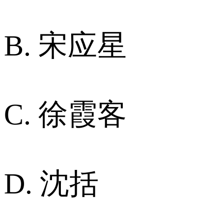
B. 宋应星
C. 徐霞客
D. 沈括