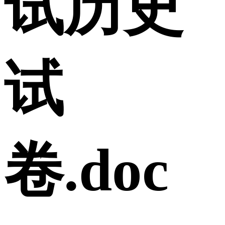
试历史
试
卷.doc