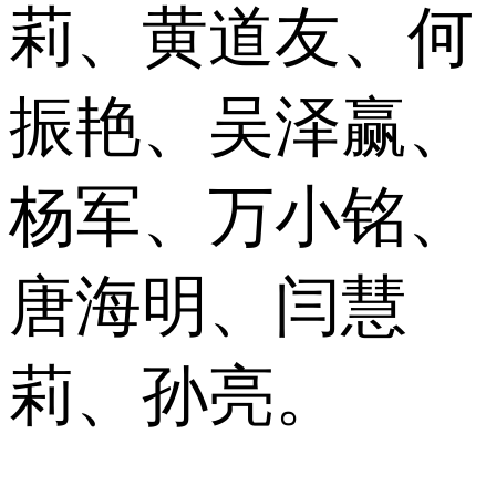
莉、黄道友、何
振艳、吴泽赢、
杨军、万小铭、
唐海明、闫慧
莉、孙亮。