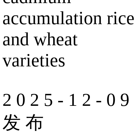
accumulation rice
and wheat
varieties
2 0 2 5 - 1 2 - 0 9
发 布