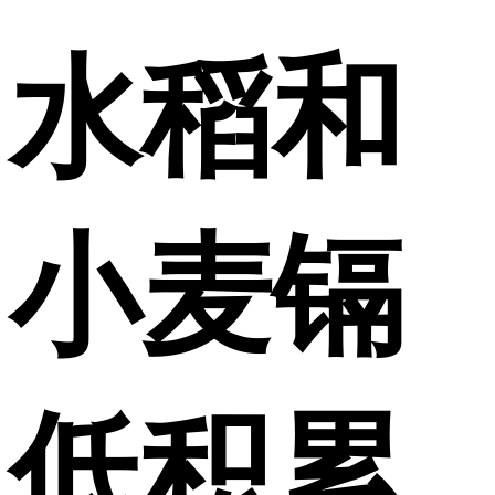
水稻和
小麦镉
低积累