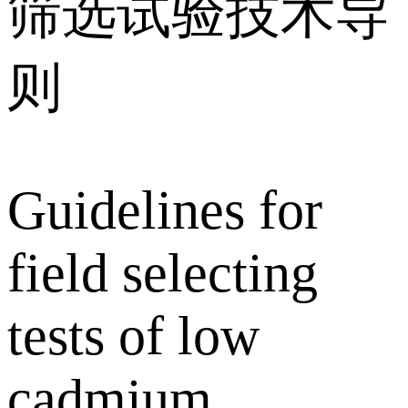
筛选试验技术导
则
Guidelines for
field selecting
tests of low
cadmium