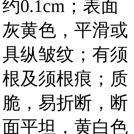
约0.1cm；表面
灰黄色，平滑或
具纵皱纹；有须
根及须根痕；质
脆，易折断，断
面平坦，黄白色