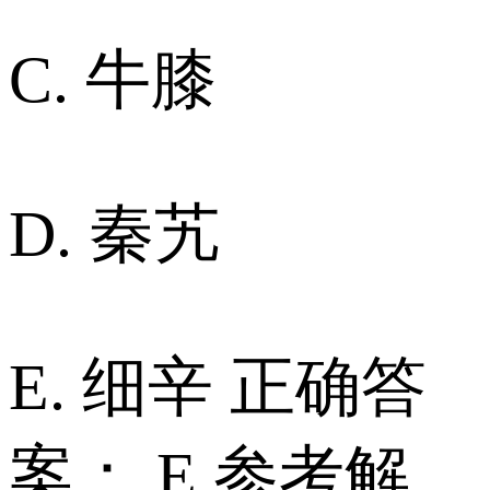
C. 牛膝
D. 秦艽
E. 细辛 正确答
案： E 参考解