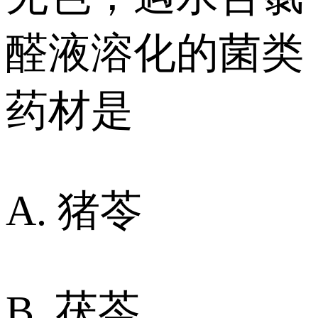
醛液溶化的菌类
药材是
A. 猪苓
B. 茯苓