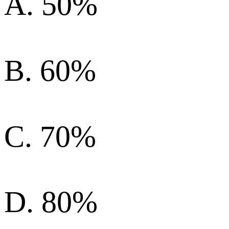
A. 50%
B. 60%
C. 70%
D. 80%