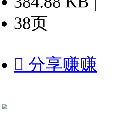
384.88 KB
|
38页

分享赚赚