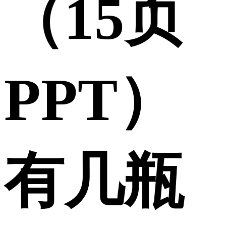
（15页
PPT）
有几瓶