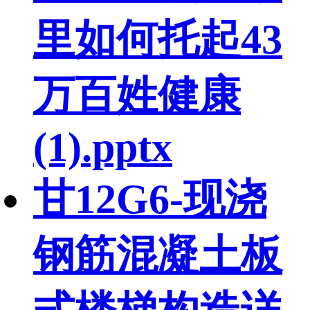
里如何托起43
万百姓健康
(1).pptx
甘12G6-现浇
钢筋混凝土板