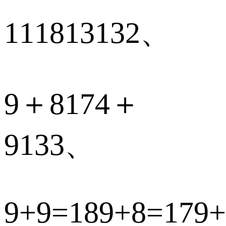
111813132、
9＋8174＋
9133、
9+9=189+8=179+