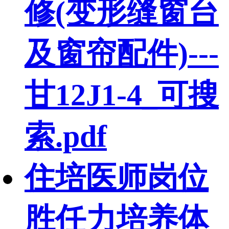
修(变形缝窗台
及窗帘配件)---
甘12J1-4_可搜
索.pdf
住培医师岗位
胜任力培养体