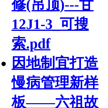
修(吊顶)---甘
12J1-3_可搜
索.pdf
因地制宜打造
慢病管理新样
板——六祖故