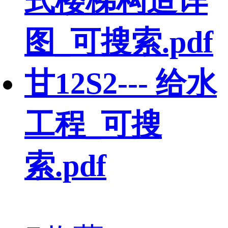
式楼梯构造详
图_可搜索.pdf
甘12S2--- 给水
工程_可搜
索.pdf