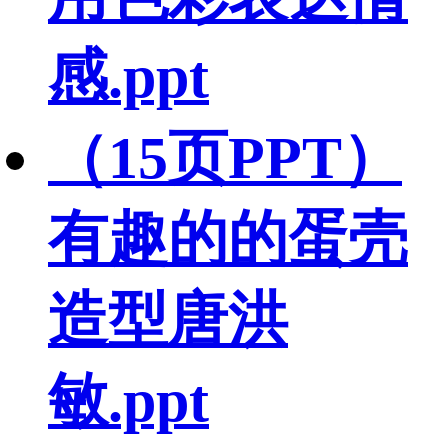
感.ppt
（15页PPT）
有趣的的蛋壳
造型唐洪
敏.ppt