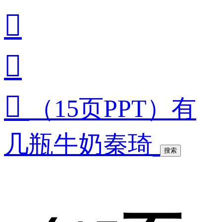



（15页PPT）有
几瓶牛奶秦琦
搜索