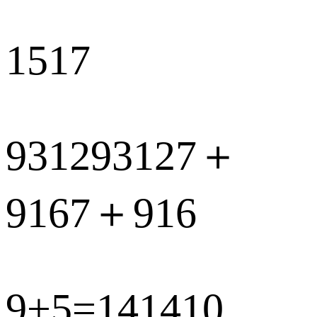
1517
931293127＋
9167＋916
9+5=141410