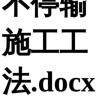
不停输
施工工
法.docx