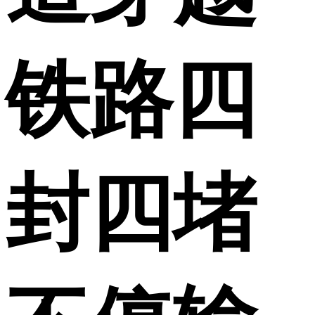
铁路四
封四堵