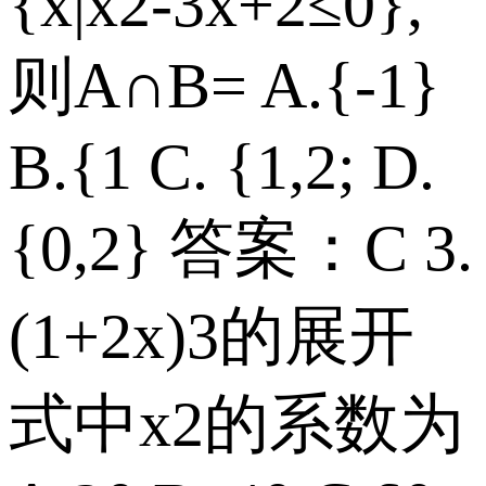
{x|x2-3x+2≤0},
则A∩B= A.{-1}
B.{1 C. {1,2; D.
{0,2} 答案：C 3.
(1+2x)3的展开
式中x2的系数为