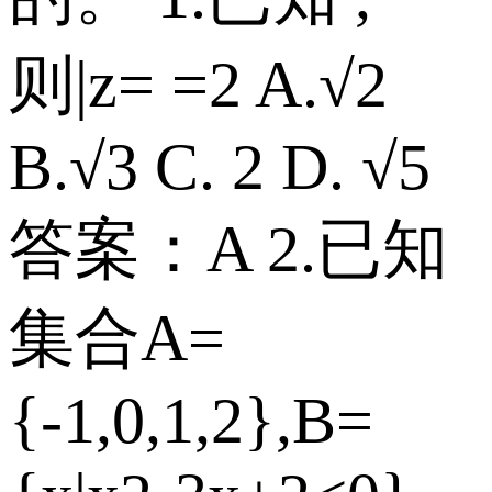
则|z= =2 A.√2
B.√3 C. 2 D. √5
答案：A 2.已知
集合A=
{-1,0,1,2},B=