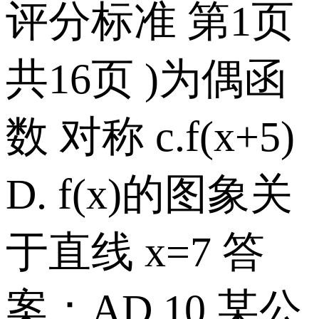
评分标准 第1页
共16页 )为偶函
数 对称 c.f(x+5)
D. f(x)的图象关
于直线 x=7 答
案：AD 10.某公