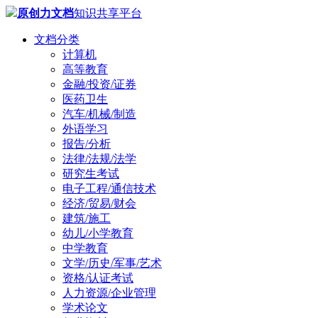
原创力文档
知识共享平台
文档分类
计算机
高等教育
金融/投资/证券
医药卫生
汽车/机械/制造
外语学习
报告/分析
法律/法规/法学
研究生考试
电子工程/通信技术
经济/贸易/财会
建筑/施工
幼儿/小学教育
中学教育
文学/历史/军事/艺术
资格/认证考试
人力资源/企业管理
学术论文