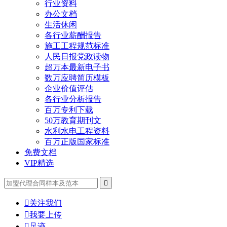
行业资料
办公文档
生活休闲
各行业薪酬报告
施工工程规范标准
人民日报党政读物
超万本最新电子书
数万应聘简历模板
企业价值评估
各行业分析报告
百万专利下载
50万教育期刊文
水利水电工程资料
百万正版国家标准
免费文档
VIP精选


关注我们

我要上传

足迹