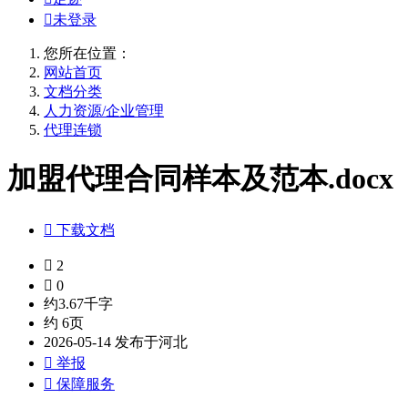

未登录
您所在位置：
网站首页
文档分类
人力资源/企业管理
代理连锁
加盟代理合同样本及范本.docx

下载文档

2

0
约3.67千字
约 6页
2026-05-14 发布于河北

举报

保障服务