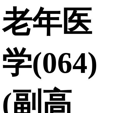
老年医
学(064)
(副高