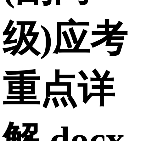
级)应考
重点详
解.docx