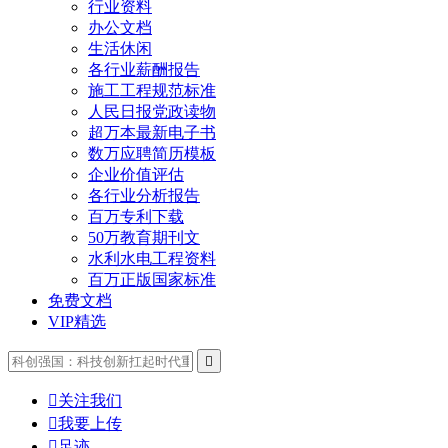
行业资料
办公文档
生活休闲
各行业薪酬报告
施工工程规范标准
人民日报党政读物
超万本最新电子书
数万应聘简历模板
企业价值评估
各行业分析报告
百万专利下载
50万教育期刊文
水利水电工程资料
百万正版国家标准
免费文档
VIP精选


关注我们

我要上传

足迹