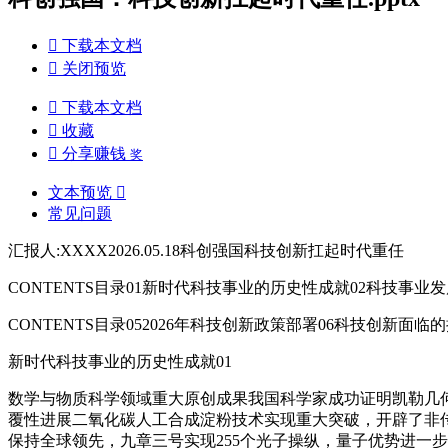

下载本文档

关闭预览

下载本文档

收藏

分享赚钱
奖
文本预览

常见问题
汇报人:XXXX2026.05.18科创强国科技创新扛起时代重任
CONTENTS目录01新时代科技事业的历史性成就02科技事
CONTENTS目录052026年科技创新政策部署06科技创新面
新时代科技事业的历史性成就01
数学与物质科学领域重大原创成果我国科学家成功证明凯勒几
覆性进展二氧化碳人工合成淀粉技术实现重大突破，开辟了非
保持全球领先，九章三号实现255个光子操纵，量子优势进一