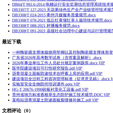
DB64∕T 992.6-2014 电梯运行安全监测信息管理系统技
DB3307∕T 127-2023 无花果绿色生产全产业链管控技术规范.
DB3308∕T 024-2015 衢州月嫂服务质量规范.docx
DB3308∕T 078-2021 低丘红黄壤红美人栽培技术规范.docx
DB3308∕T 088-2021 村播服务规范.docx
DB3308∕T 091-2021 县级社会治理中心建设与运行管理规范.
最近下载
一种陶瓷膜支撑体煅烧用垫脚以及控制陶瓷膜支撑体形变的方
广东省2026年高考数学试卷（含答案及解析）.docx
2026年事业单位工作人员处分规定案例题库.docx
VIP
医学院建设项目可行性研究报告.pdf
VIP
沥青混凝土面板防渗技术在呼蓄上库的应用.pdf
VIP
建设项目全过程工程咨询管理标准（征求意见稿）.docx
V
实验室安全生物防控培训课件.pptx
VIP
HG-T 20676-1990砖板衬里化工设备.pdf
VIP
贵州省地方标准香根草生态防护施工技术规范.DOC
VIP
某电站沥青混凝土防渗面板裂缝修补施工.pdf
VIP
文档评论（0）