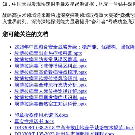
知，中国天眼发现快速射电暴双星起源证据，地壳一号钻井深度
战略高技术领域迎来新跨越深空探测领域取得重大突破“嫦娥”
入世界前列。深海深地探测能力显著提升“奋斗者”号成功坐底
您可能关注的文档
2026年中国粮食安全战略升级：稳产能、优结构、强保障.p
埃博拉病毒出血热症状科普.pptx
埃博拉病毒防疫常见误区辟谣.pptx
埃博拉病毒飞沫传播误区纠正.pptx
埃博拉病毒高危致病特点梳理.pptx
埃博拉病毒跨境传播风险研判.pptx
埃博拉病毒全球流行态势分析.pptx
埃博拉病毒人际传播途径详解.pptx
埃博拉病毒早期发病症状识别.pptx
埃博拉病毒自然宿主知识科普.pptx
印章授权使用承诺书.docx
真实性承诺书.docx
DB3308∕T 038-2018 中高海拔山地茄子栽培技术规范.docx
DB3308∕T 135-2023 稻田生态施肥技术规程.docx