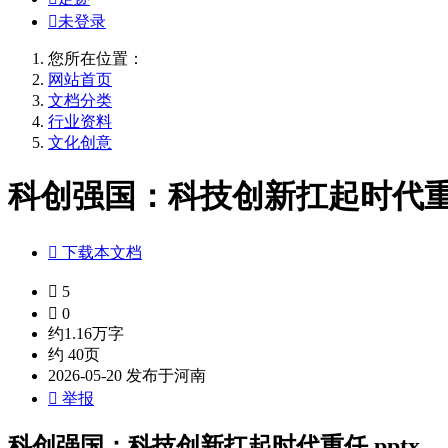

未登录
您所在位置：
网站首页
文档分类
行业资料
文化创意
科创强国：科技创新扛起时代重任

下载本文档

5

0
约1.16万字
约 40页
2026-05-20 发布于河南

举报
科创强国：科技创新扛起时代重任.pptx