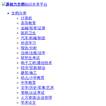
原创力文档
知识共享平台
文档分类
计算机
高等教育
金融/投资/证券
医药卫生
汽车/机械/制造
外语学习
报告/分析
法律/法规/法学
研究生考试
电子工程/通信技术
经济/贸易/财会
建筑/施工
幼儿/小学教育
中学教育
文学/历史/军事/艺术
资格/认证考试
人力资源/企业管理
学术论文