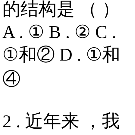
的结构是 （ ）
A . ① B . ② C .
①和② D . ①和
④
2 . 近年来 ，我