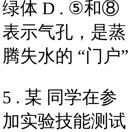
绿体 D . ⑤和⑧
表示气孔，是蒸
腾失水的 “门户”
5 . 某 同学在参
加实验技能测试