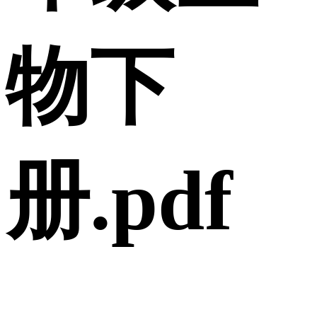
物下
册.pdf