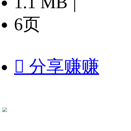
1.1 MB
|
6页

分享赚赚