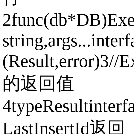
2func(db*DB)Exe
string,args...inter
(Result,error)3//E
的返回值
4typeResultinterf
LastInsertId返回