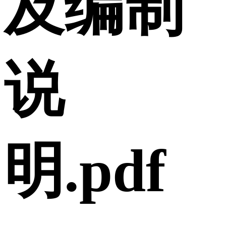
及编制
说
明.pdf