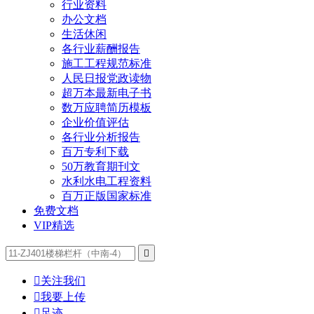
行业资料
办公文档
生活休闲
各行业薪酬报告
施工工程规范标准
人民日报党政读物
超万本最新电子书
数万应聘简历模板
企业价值评估
各行业分析报告
百万专利下载
50万教育期刊文
水利水电工程资料
百万正版国家标准
免费文档
VIP精选


关注我们

我要上传

足迹