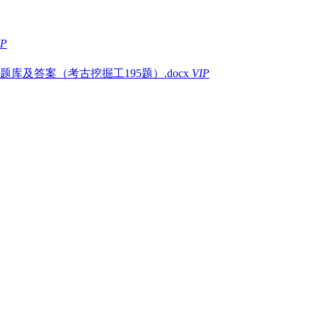
IP
库及答案（考古挖掘工195题）.docx
VIP