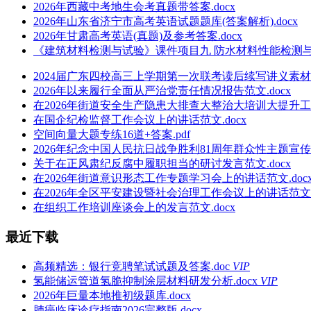
2026年西藏中考地生会考真题带答案.docx
2026年山东省济宁市高考英语试题题库(答案解析).docx
2026年甘肃高考英语(真题)及参考答案.docx
《建筑材料检测与试验》课件项目九 防水材料性能检测与试验
2024届广东四校高三上学期第一次联考读后续写讲义素材.d
2026年以来履行全面从严治党责任情况报告范文.docx
在2026年街道安全生产隐患大排查大整治大培训大提升工作
在国企纪检监督工作会议上的讲话范文.docx
空间向量大题专练16道+答案.pdf
2026年纪念中国人民抗日战争胜利81周年群众性主题宣传
关于在正风肃纪反腐中履职担当的研讨发言范文.docx
在2026年街道意识形态工作专题学习会上的讲话范文.doc
在2026年全区平安建设暨社会治理工作会议上的讲话范文.d
在组织工作培训座谈会上的发言范文.docx
最近下载
高频精选：银行竞聘笔试试题及答案.doc
VIP
氢能储运管道氢脆抑制涂层材料研发分析.docx
VIP
2026年巨量本地推初级题库.docx
肺癌临床诊疗指南2026完整版.docx