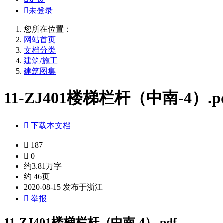

未登录
您所在位置：
网站首页
文档分类
建筑/施工
建筑图集
11-ZJ401楼梯栏杆（中南-4）.p

下载本文档

187

0
约3.81万字
约 46页
2020-08-15 发布于浙江

举报
11-ZJ401楼梯栏杆（中南-4）.pdf