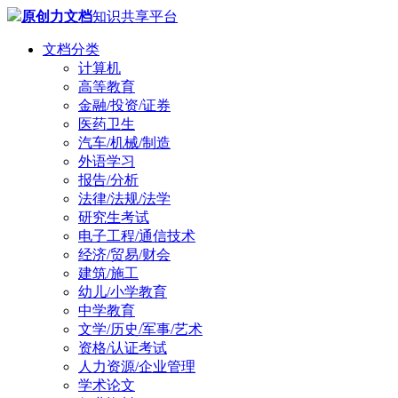
原创力文档
知识共享平台
文档分类
计算机
高等教育
金融/投资/证券
医药卫生
汽车/机械/制造
外语学习
报告/分析
法律/法规/法学
研究生考试
电子工程/通信技术
经济/贸易/财会
建筑/施工
幼儿/小学教育
中学教育
文学/历史/军事/艺术
资格/认证考试
人力资源/企业管理
学术论文