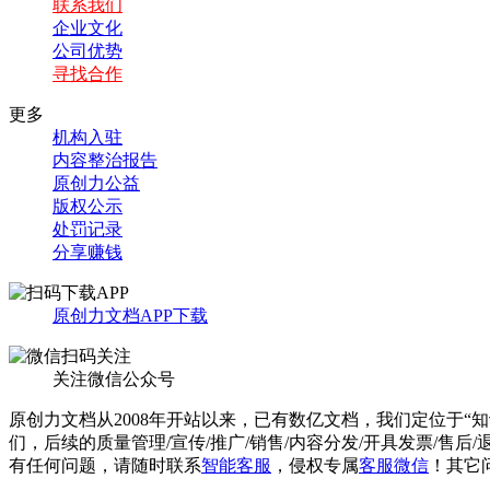
联系我们
企业文化
公司优势
寻找合作
更多
机构入驻
内容整治报告
原创力公益
版权公示
处罚记录
分享赚钱
原创力文档APP下载
关注微信公众号
原创力文档从2008年开站以来，已有数亿文档，我们定位于“
们，后续的质量管理/宣传/推广/销售/内容分发/开具发票/售后
有任何问题，请随时联系
智能客服
，侵权专属
客服微信
！其它