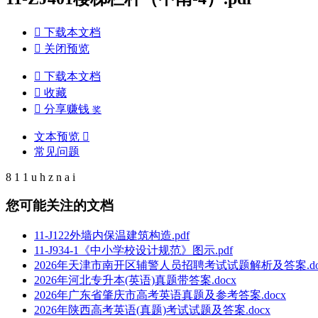

下载本文档

关闭预览

下载本文档

收藏

分享赚钱
奖
文本预览

常见问题
8 1 1 u h z n a i
您可能关注的文档
11-J122外墙内保温建筑构造.pdf
11-J934-1《中小学校设计规范》图示.pdf
2026年天津市南开区辅警人员招聘考试试题解析及答案.do
2026年河北专升本(英语)真题带答案.docx
2026年广东省肇庆市高考英语真题及参考答案.docx
2026年陕西高考英语(真题)考试试题及答案.docx