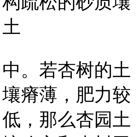
构疏松的砂质壤
土
中。若杏树的土
壤瘠薄，肥力较
低，那么杏园土