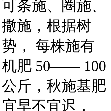
可条施、圈施、
撒施，根据树
势， 每株施有
机肥 50—— 100
公斤，秋施基肥
宜早不宜迟，