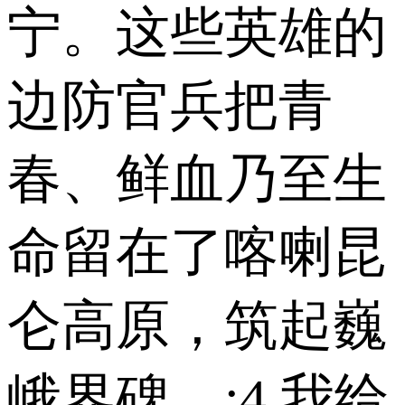
宁。这些英雄的
边防官兵把青
春、鲜血乃至生
命留在了喀喇昆
仑高原，筑起巍
峨界碑。;4.我给