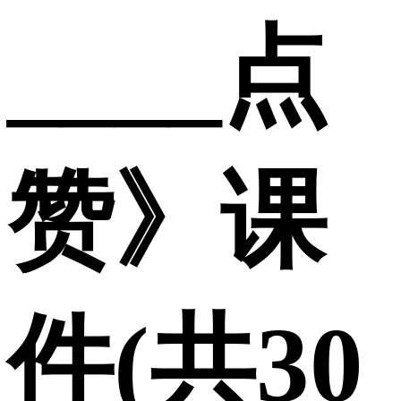
____点
赞》课
件(共30