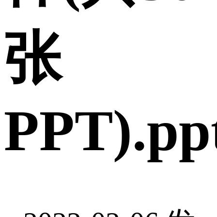
张
PPT).pp