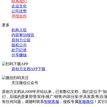
联系我们
企业文化
公司优势
寻找合作
更多
机构入驻
内容整治报告
原创力公益
版权公示
处罚记录
分享赚钱
原创力文档APP下载
关注微信公众号
原创力文档从2008年开站以来，已有数亿文档，我们定位于“
们，后续的质量管理/宣传/推广/销售/内容分发/开具发票/售后
有任何问题，请随时联系
智能客服
，侵权专属
客服微信
！其它