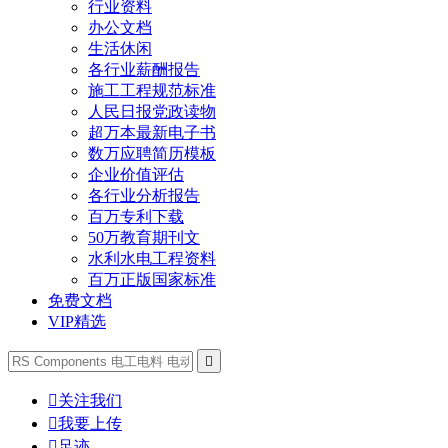
行业资料
办公文档
生活休闲
各行业薪酬报告
施工工程规范标准
人民日报党政读物
超万本最新电子书
数万应聘简历模板
企业价值评估
各行业分析报告
百万专利下载
50万教育期刊文
水利水电工程资料
百万正版国家标准
免费文档
VIP精选


关注我们

我要上传

足迹