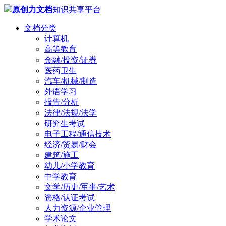
原创力文档
知识共享平台
文档分类
计算机
高等教育
金融/投资/证券
医药卫生
汽车/机械/制造
外语学习
报告/分析
法律/法规/法学
研究生考试
电子工程/通信技术
经济/贸易/财会
建筑/施工
幼儿/小学教育
中学教育
文学/历史/军事/艺术
资格/认证考试
人力资源/企业管理
学术论文