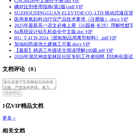
CNC84.00中文操作手册.pdf
VIP
碘对比剂使用指南(第2版).pdf
VIP
SUZHOUDINGGUAN ELEVTOR CO.,LTD 移动式液压登车
医用臭氧妇科治疗仪产品技术要求（注册版）.docx
VIP
2025年最新高一语文必修上册《沁园春·长沙》理解性默写与
84系统设计钻孔机命令中文版.doc
VIP
HG_T 4139-2024《胶粘制品用离型材料》.pdf
VIP
加油站防渗池土建施工方案.docx
VIP
【最新】精选三年级语文阅读理解100篇.pdf
VIP
2026年湖北神农架林区社区专职工作者招聘【结构化面试
文档评论（0）
发表评论
1亿VIP精品文档
更多 >
相关文档