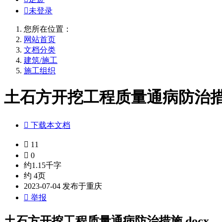

未登录
您所在位置：
网站首页
文档分类
建筑/施工
施工组织
土石方开挖工程质量通病防治措施

下载本文档

11

0
约1.15千字
约 4页
2023-07-04 发布于重庆

举报
土石方开挖工程质量通病防治措施.docx