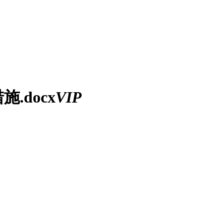
.docx
VIP