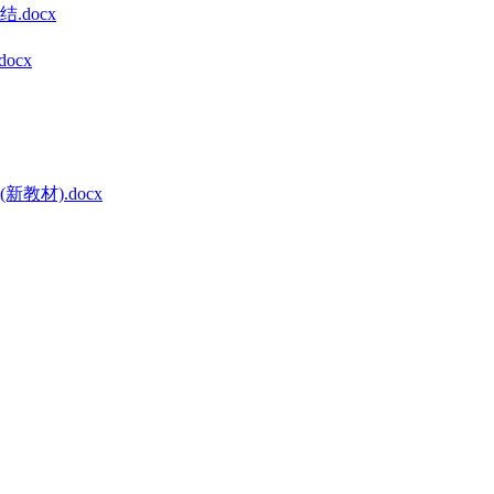
docx
ocx
材).docx