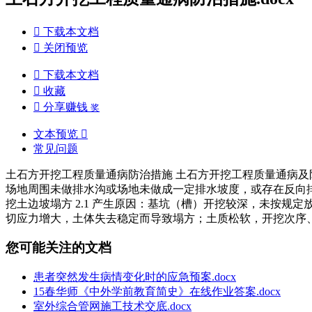

下载本文档

关闭预览

下载本文档

收藏

分享赚钱
奖
文本预览

常见问题
土石方开挖工程质量通病防治措施 土石方开挖工程质量通病及防治
场地周围未做排水沟或场地未做成一定排水坡度，或存在反向排水
挖土边坡塌方 2.1 产生原因：基坑（槽）开挖较深，未按
切应力增大，土体失去稳定而导致塌方；土质松软，开挖次序
您可能关注的文档
患者突然发生病情变化时的应急预案.docx
15春华师《中外学前教育简史》在线作业答案.docx
室外综合管网施工技术交底.docx