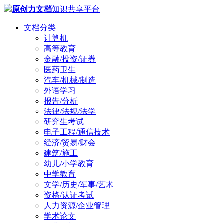
原创力文档
知识共享平台
文档分类
计算机
高等教育
金融/投资/证券
医药卫生
汽车/机械/制造
外语学习
报告/分析
法律/法规/法学
研究生考试
电子工程/通信技术
经济/贸易/财会
建筑/施工
幼儿/小学教育
中学教育
文学/历史/军事/艺术
资格/认证考试
人力资源/企业管理
学术论文