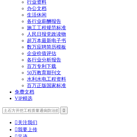
行业资料
办公文档
生活休闲
各行业薪酬报告
施工工程规范标准
人民日报党政读物
超万本最新电子书
数万应聘简历模板
企业价值评估
各行业分析报告
百万专利下载
50万教育期刊文
水利水电工程资料
百万正版国家标准
免费文档
VIP精选


关注我们

我要上传

足迹