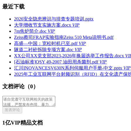
最近下载
2026安全隐患辨识与排查专题培训.pptx
大学增收节支实施方案.docx
VIP
7m焦炉简介.doc
VIP
Zeiss蔡司FRAP实验指南Zeiss 510 Meta说明书.pdf
高盛—中国：宽松时机已至.pdf
VIP
隧道二衬砼拆除专项方案.doc
VIP
XX公司XX党支部2023-2026年换届选举工作报告.docx
VI
[石油标准]QSY 49-2007 油田用杀菌剂.pdf
VIP
汇川INOVANCESV630N系列伺服用户手册-中文.pptx
VIP
2025年工业互联网平台射频识别（RFID）在文化遗产保护
文档评论（0）
发表评论
1亿VIP精品文档