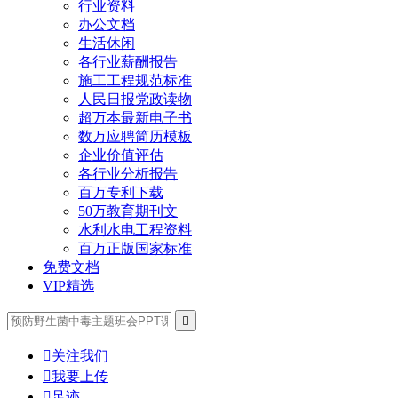
行业资料
办公文档
生活休闲
各行业薪酬报告
施工工程规范标准
人民日报党政读物
超万本最新电子书
数万应聘简历模板
企业价值评估
各行业分析报告
百万专利下载
50万教育期刊文
水利水电工程资料
百万正版国家标准
免费文档
VIP精选


关注我们

我要上传

足迹