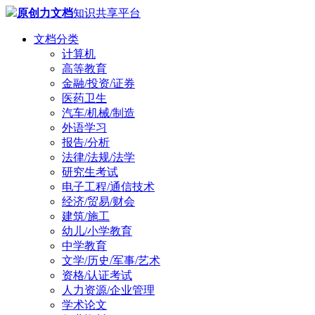
原创力文档
知识共享平台
文档分类
计算机
高等教育
金融/投资/证券
医药卫生
汽车/机械/制造
外语学习
报告/分析
法律/法规/法学
研究生考试
电子工程/通信技术
经济/贸易/财会
建筑/施工
幼儿/小学教育
中学教育
文学/历史/军事/艺术
资格/认证考试
人力资源/企业管理
学术论文