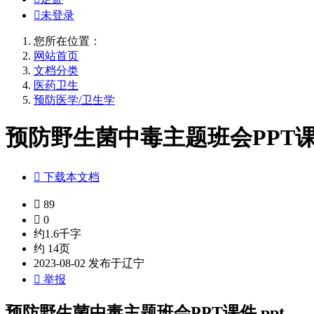

未登录
您所在位置：
网站首页
文档分类
医药卫生
预防医学/卫生学
预防野生菌中毒主题班会PPT课件

下载本文档

89

0
约1.6千字
约 14页
2023-08-02 发布于辽宁

举报
预防野生菌中毒主题班会PPT课件.ppt