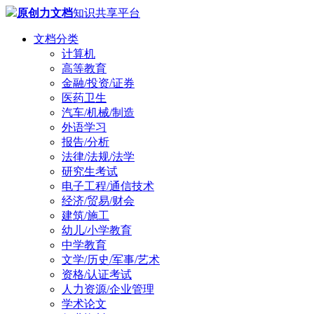
原创力文档
知识共享平台
文档分类
计算机
高等教育
金融/投资/证券
医药卫生
汽车/机械/制造
外语学习
报告/分析
法律/法规/法学
研究生考试
电子工程/通信技术
经济/贸易/财会
建筑/施工
幼儿/小学教育
中学教育
文学/历史/军事/艺术
资格/认证考试
人力资源/企业管理
学术论文