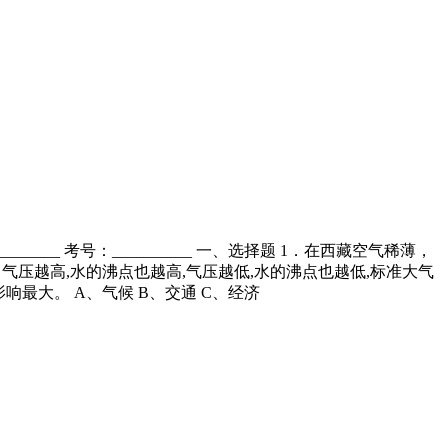
_______ 考号：__________ 一、选择题 1．在西藏空气稀薄，
：气压越高,水的沸点也越高,气压越低,水的沸点也越低,标准大气
影响最大。 A、气候 B、交通 C、经济