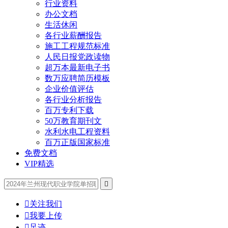
行业资料
办公文档
生活休闲
各行业薪酬报告
施工工程规范标准
人民日报党政读物
超万本最新电子书
数万应聘简历模板
企业价值评估
各行业分析报告
百万专利下载
50万教育期刊文
水利水电工程资料
百万正版国家标准
免费文档
VIP精选


关注我们

我要上传

足迹