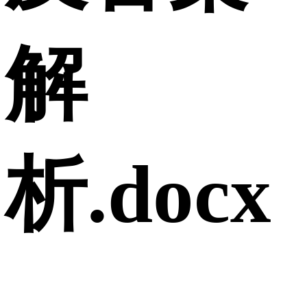
解
析.docx