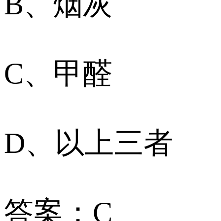
B、烟灰
C、甲醛
D、以上三者
答案：C