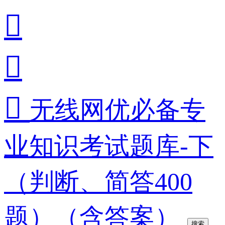



无线网优必备专
业知识考试题库-下
（判断、简答400
题）（含答案）
搜索