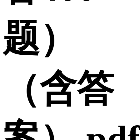
题）
（含答
案）.pdf