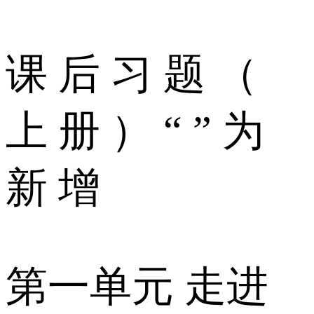
课 后 习 题 （
上 册 ） “ ” 为
新 增
第一单元 走进