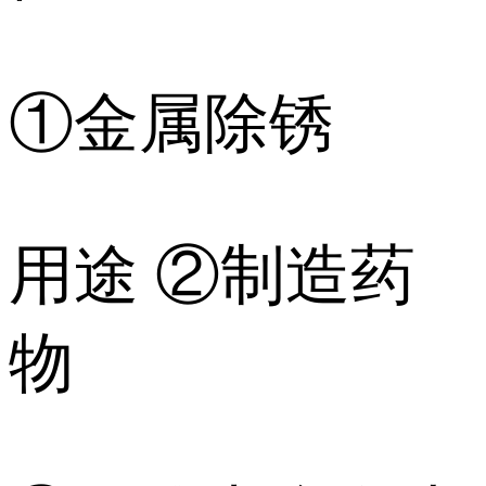
①金属除锈
用途 ②制造药
物