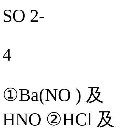
SO 2-
4
①Ba(NO ) 及
HNO ②HCl 及