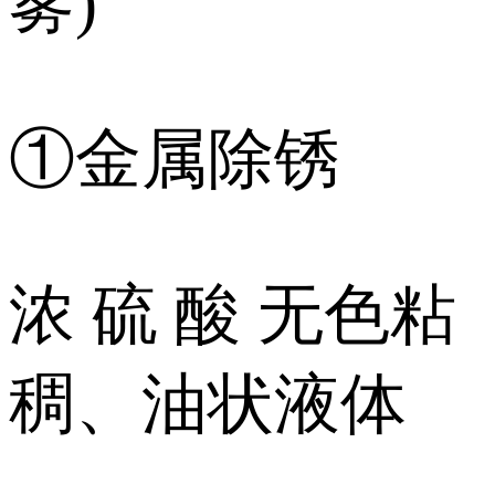
雾)
①金属除锈
浓 硫 酸 无色粘
稠、油状液体