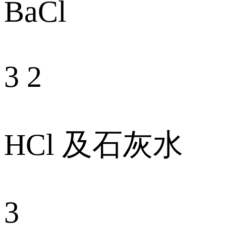
BaCl
3 2
HCl 及石灰水
3