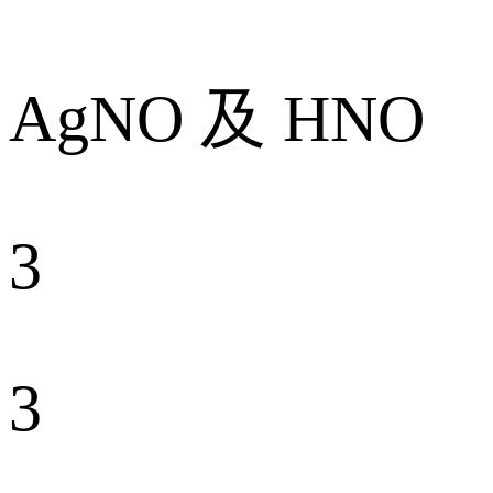
AgNO 及 HNO
3
3