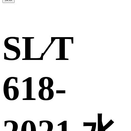
SL∕T
618-