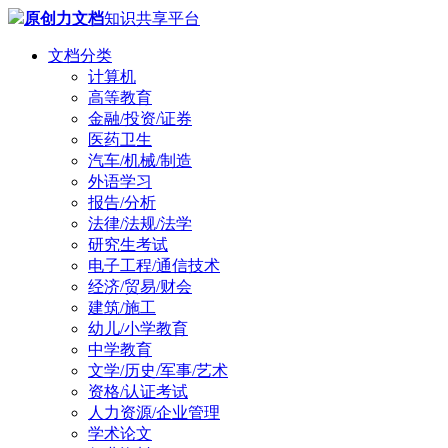
原创力文档
知识共享平台
文档分类
计算机
高等教育
金融/投资/证券
医药卫生
汽车/机械/制造
外语学习
报告/分析
法律/法规/法学
研究生考试
电子工程/通信技术
经济/贸易/财会
建筑/施工
幼儿/小学教育
中学教育
文学/历史/军事/艺术
资格/认证考试
人力资源/企业管理
学术论文