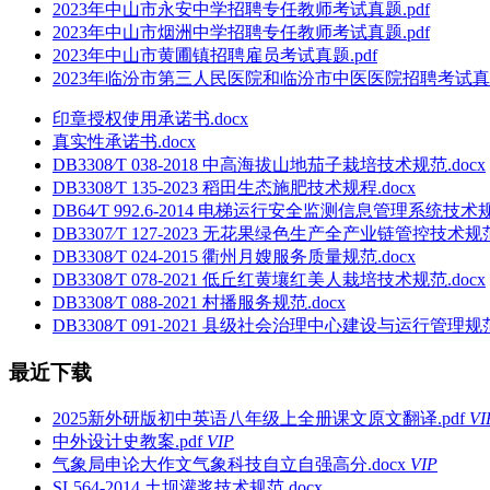
2023年中山市永安中学招聘专任教师考试真题.pdf
2023年中山市烟洲中学招聘专任教师考试真题.pdf
2023年中山市黄圃镇招聘雇员考试真题.pdf
2023年临汾市第三人民医院和临汾市中医医院招聘考试真题.
印章授权使用承诺书.docx
真实性承诺书.docx
DB3308∕T 038-2018 中高海拔山地茄子栽培技术规范.docx
DB3308∕T 135-2023 稻田生态施肥技术规程.docx
DB64∕T 992.6-2014 电梯运行安全监测信息管理系统技
DB3307∕T 127-2023 无花果绿色生产全产业链管控技术规范.
DB3308∕T 024-2015 衢州月嫂服务质量规范.docx
DB3308∕T 078-2021 低丘红黄壤红美人栽培技术规范.docx
DB3308∕T 088-2021 村播服务规范.docx
DB3308∕T 091-2021 县级社会治理中心建设与运行管理规范.
最近下载
2025新外研版初中英语八年级上全册课文原文翻译.pdf
VI
中外设计史教案.pdf
VIP
气象局申论大作文气象科技自立自强高分.docx
VIP
SL564-2014 土坝灌浆技术规范.docx