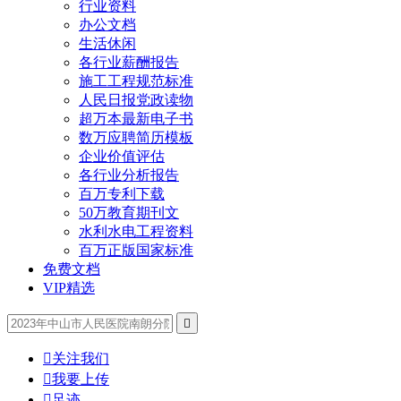
行业资料
办公文档
生活休闲
各行业薪酬报告
施工工程规范标准
人民日报党政读物
超万本最新电子书
数万应聘简历模板
企业价值评估
各行业分析报告
百万专利下载
50万教育期刊文
水利水电工程资料
百万正版国家标准
免费文档
VIP精选


关注我们

我要上传

足迹