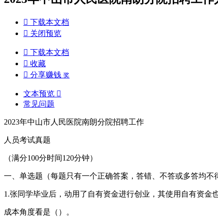

下载本文档

关闭预览

下载本文档

收藏

分享赚钱
奖
文本预览

常见问题
2023年中山市人民医院南朗分院招聘工作
人员考试真题
（满分100分时间120分钟）
一、单选题（每题只有一个正确答案，答错、不答或多答均不
1.张同学毕业后，动用了自有资金进行创业，其使用自有资金
成本角度看是（）。