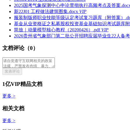
2025国考气象探测中心申论贯彻执行高频考点及答案.doc
新22J01 工程做法建筑图集.docx
VIP
服装制版师职业技能等级认定考试复习题库（附答案）.do
基金从业资格证之私募股权投资基金基础知识考试题库附答案
简放｜动量模型核心教程（20200426）.pdf
VIP
2026贵州省气象部门第二批公开招聘应届毕业生22人备考题
文档评论（0）
发表评论
1亿VIP精品文档
更多 >
相关文档
更多 >